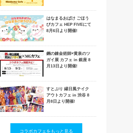
はなまるおばけ ごほう
びカフェ HEP FIVEにて
8月6日より開催!
鋼の錬金術師×黄泉のツ
ガイ展 カフェ in 銀座 8
月13日より開催!
すとぷり 縁日風テイク
アウトカフェ in 渋谷 8
月8日より開催!
コラボカフェをもっと見る