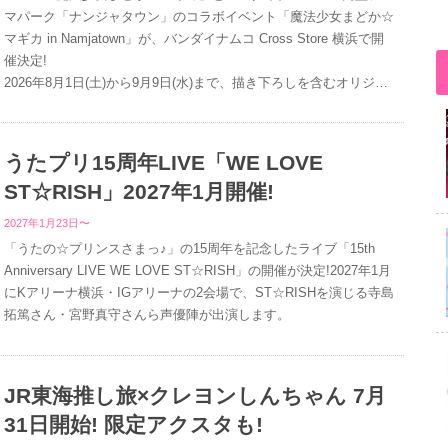
マパーク「ナンジャタウン」のコラボイベント「魔法少女まどか☆
マギカ in Namjatown」が、バンダイナムコ Cross Store 横浜で開
催決定!
2026年8月1日(土)から9月9日(水)まで、描き下ろしを含むオリジナ
ルグッズや探索ラリー、ワルプルギスの夜モチーフのガラポン、限
定カフェメニューが登場します。
うたプリ15周年LIVE「WE LOVE
ST☆RISH」2027年1月開催!
2027年1月23日〜
「うたの☆プリンスさまっ♪」の15周年を記念したライブ「15th
Anniversary LIVE WE LOVE ST☆RISH」の開催が決定!2027年1月
にKアリーナ横浜・IGアリーナの2会場で、ST☆RISHを演じる寺島
拓篤さん・宮野真守さんら声優陣が出演します。
JR東海推し旅×クレヨンしんちゃん 7月
31日開始! 限定アクスタも!