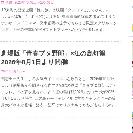
期間 : 2026年7月31日〜10月31日
JR東海の観光企画「推し旅」と映画「クレヨンしんちゃん」のコ
ラボが2026年7月31日(金)より開始!東海道新幹線車内限定のオリジ
ナルボイスドラマや、乗車証明の提示でもらえる限定アクリルスタ
ンド、のぞみ停車駅のARフォトフレームなどが登場します。
劇場版「青春ブタ野郎」×江の島灯籠
2026年8月1日より開催!
2026年8月1日〜
鴨志田一先生による人気ライトノベルを原作とし、2026年10月16
日より劇場版が公開される青ブタ完結の物語「青春ブタ野郎はディ
アフレンドの夢を見ない」と「江の島灯籠2026」のコラボが2026
年8月1日より開催! 江の島シーキャンドルに主要キャラクターの等
身大パネルが登場、浴衣・甚平でオリジナルうちわがもらえる特典
も。