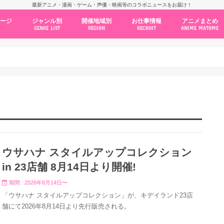
最新アニメ・漫画・ゲーム・声優・映画等のコラボニュースをお届け！
ページ
ジャンル別
開催地域別
お仕事情報
アニメまとめ
GENRE LIST
REGION
RECRUIT
ANIME MATOME
コラボカフェ
常設店舗
ポップアップストア
原画展・展示会
くじ / プライズ / ガチャ
店舗系コラボ
テーマパーク・遊園地
アニメ・漫画の期間限定イベント
グッズ
ファッション
コミック・ムック本
新作アニメ情報
ニュース
池袋
秋葉原
新宿
大阪
福岡
名古屋
カプコン
NSグループ
BENELIC
アニメイト
トランジットホールディングス
モトヤフーズ
TOWER RECORDS
タブリエ・マーケティング
GENDA GiGO Entertainment
ウサハナ スタイルアップコレクション
in 23店舗 8月14日より開催!
期間 : 2026年8月14日〜
「ウサハナ スタイルアップコレクション」が、キデイランド23店
舗にて2026年8月14日より先行販売される。