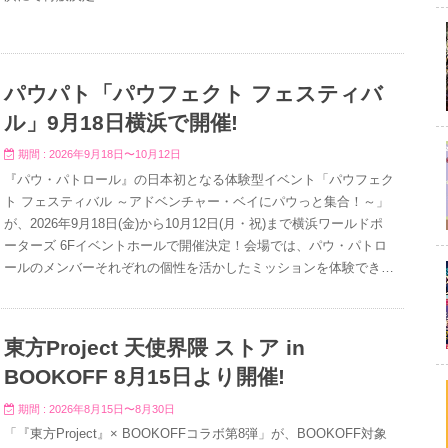
パウパト「パウフェクト フェスティバ
ル」9月18日横浜で開催!
期間 : 2026年9月18日〜10月12日
『パウ・パトロール』の日本初となる体験型イベント「パウフェク
ト フェスティバル ～アドベンチャー・ベイにパウっと集合！～」
が、2026年9月18日(金)から10月12日(月・祝)まで横浜ワールドポ
ーターズ 6Fイベントホールで開催決定！会場では、パウ・パトロ
ールのメンバーそれぞれの個性を活かしたミッションを体験できる
展示エリアと物販エリアが用意され、子どもから大人まで楽しめる
注目のイベントとなっている。
東方Project 天使界隈 ストア in
BOOKOFF 8月15日より開催!
期間 : 2026年8月15日〜8月30日
「『東方Project』× BOOKOFFコラボ第8弾」が、BOOKOFF対象