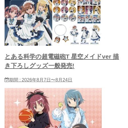
とある科学の超電磁砲T 星​空メイドver 描
き下ろしグッズ一般発売!
期間 : 2026年8月7日〜8月24日