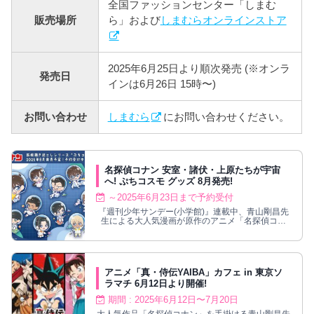
全国ファッションセンター「しまむ
販売場所
ら」および
しまむらオンラインストア
2025年6月25日より順次発売 (※オンラ
発売日
インは6月26日 15時〜)
お問い合わせ
しまむら
にお問い合わせください。
名探偵コナン 安室・諸伏・上原たちが宇宙
へ! ぷちコスモ グッズ 8月発売!
～2025年6月23日まで予約受付
『週刊少年サンデー(小学館)』連載中、青山剛昌先
生による大人気漫画が原作のアニメ「名探偵コナ
ン」から、「ぷちコスモ」シリーズの新作グッズが
2025年8月上旬に発売される。宇宙服を着た安室
透、諸伏高明、上原由衣たちがミニキャラで登場。
また英国風や天体観測テーマの缶バッジが同時展
開、「ジャンプ」イラストが再販決定。
アニメ「真・侍伝YAIBA」カフェ in 東京ソ
ラマチ 6月12日より開催!
期間 : 2025年6月12日〜7月20日