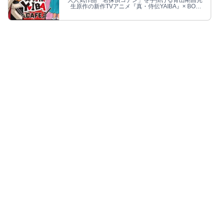
大人気作品「名探偵コナン」を手掛ける青山剛昌先
生原作の新作TVアニメ『真・侍伝YAIBA』× BOX
cafe & space 東京ソラマチ店にて2025年6月12
日〜7月20日までコラボカフェが開催される。作品
の世界観やキャラクターをイメージしたメニューや
カフェ限定グッズが登場!