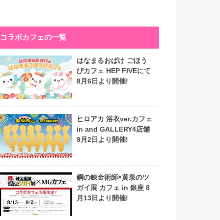
コラボカフェの一覧
はなまるおばけ ごほう
びカフェ HEP FIVEにて
8月6日より開催!
ヒロアカ 浴衣ver.カフェ
in and GALLERY4店舗
9月2日より開催!
鋼の錬金術師×黄泉のツ
ガイ展 カフェ in 銀座 8
月13日より開催!