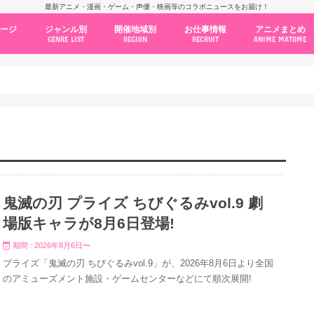
最新アニメ・漫画・ゲーム・声優・映画等のコラボニュースをお届け！
ページ
ジャンル別
開催地域別
お仕事情報
アニメまとめ
GENRE LIST
REGION
RECRUIT
ANIME MATOME
コラボカフェ
常設店舗
ポップアップストア
原画展・展示会
くじ / プライズ / ガチャ
店舗系コラボ
テーマパーク・遊園地
アニメ・漫画の期間限定イベント
グッズ
ファッション
コミック・ムック本
新作アニメ情報
ニュース
池袋
秋葉原
新宿
大阪
福岡
名古屋
カプコン
NSグループ
BENELIC
アニメイト
トランジットホールディングス
モトヤフーズ
TOWER RECORDS
タブリエ・マーケティング
GENDA GiGO Entertainment
鬼滅の刃 プライズ ちびぐるみvol.9 劇
場版キャラが8月6日登場!
期間 : 2026年8月6日〜
プライズ「鬼滅の刃 ちびぐるみvol.9」が、2026年8月6日より全国
のアミューズメント施設・ゲームセンターなどにて順次展開!