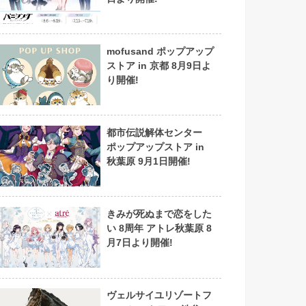
mofusand ポップアップ
ストア in 京都 8月9日よ
り開催!
都市伝説解体センター
ポップアップストア in
秋葉原 9月1日開催!
きみが死ぬまで恋をした
い 8周年 アトレ秋葉原 8
月7日より開催!
ヴェルサイユリゾートフ