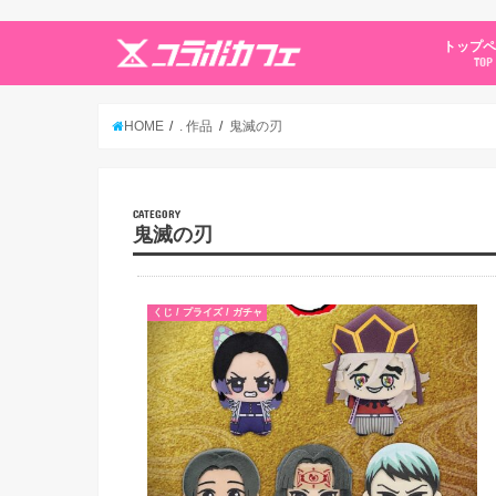
トップ
TOP
HOME
. 作品
鬼滅の刃
CATEGORY
鬼滅の刃
くじ / プライズ / ガチャ