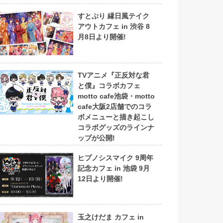
すとぷり 縁日風テイク
アウトカフェ in 渋谷 8
月8日より開催!
TVアニメ『正反対な君
と僕』コラボカフェ
motto cafe池袋・motto
cafe大阪2店舗でのコラ
ボメニューと描き起こし
コラボグッズのラインナ
ップが公開!
ヒプノシスマイク 9周年
記念カフェ in 池袋 9月
12日より開催!
玉之けだま カフェ in