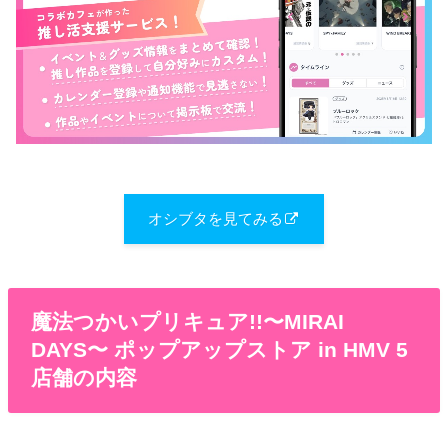
オシブタを見てみる
魔法つかいプリキュア!!〜MIRAI
DAYS〜 ポップアップストア in HMV 5
店舗の内容