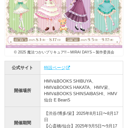
© 2025 魔法つかいプリキュア!!～MIRAI DAYS～製作委員会
公式サイト
特設ページ
HMV&BOOKS SHIBUYA、
HMV&BOOKS HAKATA、HMV栄、
開催場所
HMV&BOOKS SHINSAIBASHI、HMV
仙台 E BeanS
【渋谷/博多/栄】2025年8月1日〜8月17
日
開催期間
【心斎橋/仙台】2025年9月5日〜9月17