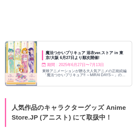
魔法つかいプリキュア 浴衣ver.ストア in 東
京/大阪 6月27日より順次開催!
期間 : 2025年6月27日〜7月13日
東映アニメーションが贈る大人気アニメの正統続編
「魔法つかいプリキュア!! ～MIRAI DAYS～」のポ
ップアップストアが、東京アニメセンタ
ー/SATELLITE心斎橋にて2025年6月27日より順次
開催される。浴衣姿の描き下ろしイラストを使用し
た新作グッズが多数発売!
人気作品のキャラクターグッズ Anime
Store.JP (アニスト) にて取扱中！