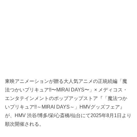
東映アニメーションが贈る大人気アニメの正統続編「魔
法つかいプリキュア!!〜MIRAI DAYS〜」× メディコス・
エンタテインメントのポップアップストア『「魔法つか
いプリキュア!!～MIRAI DAYS～」HMVグッズフェア』
が、HMV 渋谷/博多/栄/心斎橋/仙台にて2025年8月1日より
順次開催される。