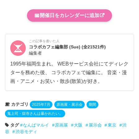
📅
開催日をカレンダーに追加
この記事を書いた人
コラボカフェ編集部 (Sue)
(全21521件)
編集者
1995年福岡生まれ。 WEBサービス会社にてディレク
ターを務めた後、 コラボカフェで編集に。 音楽・漫
画・アニメ・お笑い・散歩(散策)が好き。
カテゴリ
2025年7月
原画展・展示会
期間
鬼上司・獄寺さんは暴かれたい。
タグ
なんばマルイ
原画展
大阪
展示会
東京
渋
谷
渋谷モディ