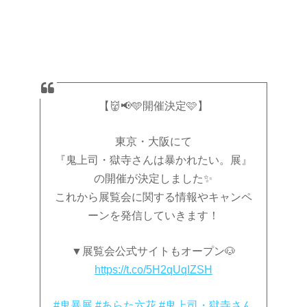
【👹📢🩵開催決定🩷】
東京・大阪にて
『鬼上司・獄寺さんは暴かれたい。展』
の開催が決定しました✨
これから展覧会に関する情報やキャンペ
ーンを発信していきます！
▼展覧会公式サイトもオープン🐶
https://t.co/5H2qUqIZSH
#鬼暴展
#あらた六花
#鬼上司・獄寺さん