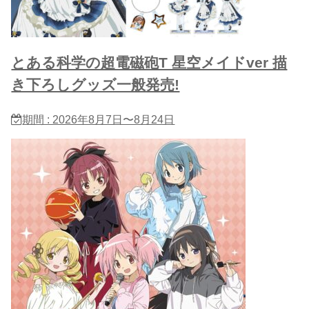
とある科学の超電磁砲T 星​空メイドver 描
き下ろしグッズ一般発売!
期間 : 2026年8月7日〜8月24日