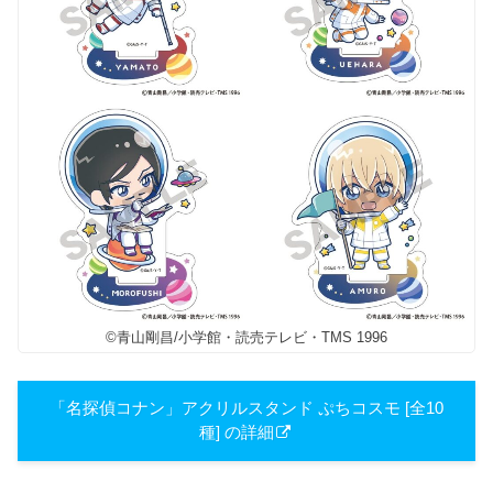
©青山剛昌/小学館・読売テレビ・TMS 1996
「名探偵コナン」アクリルスタンド ぷちコスモ [全10
種] の詳細