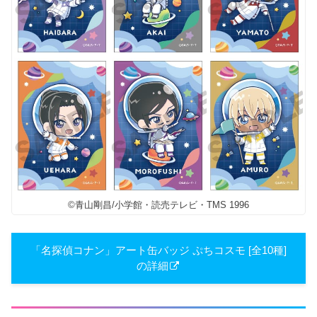
©青山剛昌/小学館・読売テレビ・TMS 1996
「名探偵コナン」アート缶バッジ ぷちコスモ [全10種]
の詳細