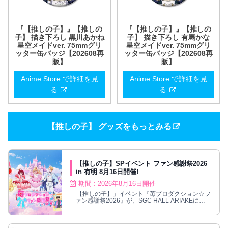
『【推しの子】』【推しの
『【推しの子】』【推しの
子】 描き下ろし 黒川あかね
子】 描き下ろし 有馬かな
星空メイドver. 75mmグリ
星空メイドver. 75mmグリ
ッター缶バッジ【202608再
ッター缶バッジ【202608再
販】
販】
Anime Store で詳細を見
Anime Store で詳細を見
る
る
【推しの子】 グッズをもっとみる
【推しの子】SPイベント ファン感謝祭2026
in 有明 8月16日開催!
期間 : 2026年8月16日開催
「【推しの子】」イベント『苺プロダクション☆フ
ァン感謝祭2026』が、SGC HALL ARIAKEにて
2026年8月16日に開催!