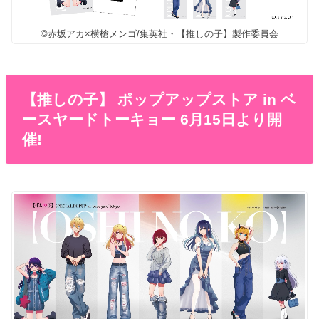
©赤坂アカ×横槍メンゴ/集英社・【推しの子】製作委員会
【推しの子】 ポップアップストア in ベ
ースヤードトーキョー 6月15日より開
催!