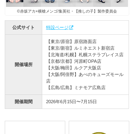
©赤坂アカ×横槍メンゴ/集英社・【推しの子】製作委員会
公式サイト
特設ページ
【東京/原宿】原宿路面店
【東京/新宿】ルミネエスト新宿店
【北海道/札幌】札幌ステラプレイス店
【京都/京都】河原町OPA店
開催場所
【大阪/梅田】ルクア大阪店
【大阪/阿倍野】あべのキューズモール
店
【広島/広島】ミナモア広島店
開催期間
2026年6月15日〜7月15日