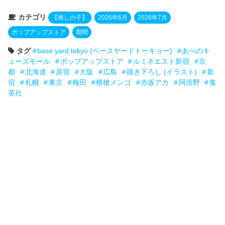
カテゴリ
【推しの子】
2026年6月
2026年7月
ポップアップストア
期間
タグ
base yard tokyo (ベースヤードトーキョー)
あべのキ
ューズモール
ポップアップストア
ルミネエスト新宿
京
都
北海道
原宿
大阪
広島
描き下ろし (イラスト)
新
宿
札幌
東京
梅田
横槍メンゴ
赤坂アカ
阿倍野
集
英社