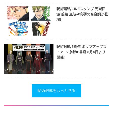
呪術廻戦 LINEスタンプ 死滅回
游 前編 直哉や髙羽の名台詞が登
場!
呪術廻戦 5周年 ポップアップス
トア in 京都IP書店 8月4日より
開催!
呪術廻戦をもっと見る