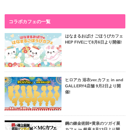
コラボカフェの一覧
はなまるおばけ ごほうびカフェ
HEP FIVEにて8月6日より開催!
ヒロアカ 浴衣ver.カフェ in and
GALLERY4店舗 9月2日より開
催!
鋼の錬金術師×黄泉のツガイ展
カフェ in 銀座 8月13日より開