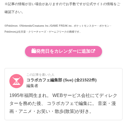
※記事の情報が古い場合がありますのでお手数ですが公式サイトの情報をご
確認下さい。
©Pokémon. ©Nintendo/Creatures Inc./GAME FREAK inc. ポケットモンスター・ポケモン・
Pokémonは任天堂・クリーチャーズ・ゲームフリークの商標です。
🛍️
発売日をカレンダーに追加
この記事を書いた人
コラボカフェ編集部 (Sue)
(全21522件)
編集者
1995年福岡生まれ。 WEBサービス会社にてディレク
ターを務めた後、 コラボカフェで編集に。 音楽・漫
画・アニメ・お笑い・散歩(散策)が好き。