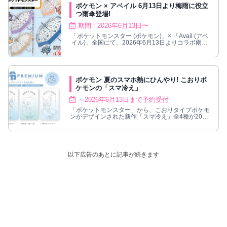
ポケモン × アベイル 6月13日より梅雨に役立
つ雨傘登場!
期間 : 2026年6月13日〜
「ポケットモンスター (ポケモン)」× 「Avail (アベ
イル)」全国にて、2026年6月13日よりコラボ雨傘
が発売される。
ポケモン 夏のスマホ熱にひんやり! こおりポ
ケモンの「スマ冷え」
～2026年6月13日まで予約受付
「ポケットモンスター」から、こおりタイプポケモ
ンがデザインされた新作「スマ冷え」全4種が2026
年8月上旬発売！推しとスマホを快適に。
以下広告のあとに記事が続きます