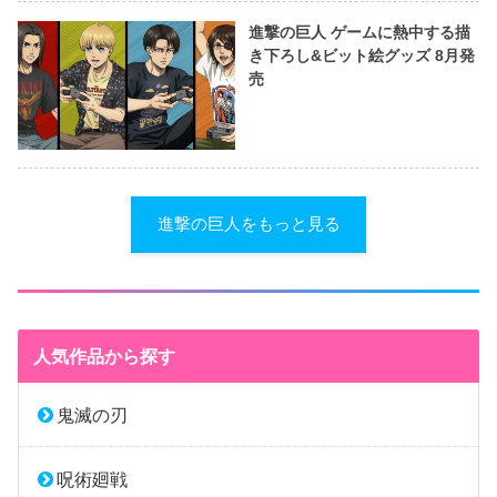
進撃の巨人 ゲームに熱中する描
き下ろし&ビット絵グッズ 8月発
売
進撃の巨人をもっと見る
人気作品から探す
鬼滅の刃
呪術廻戦