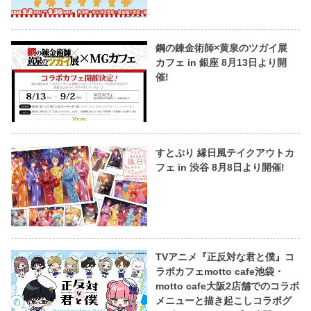
鋼の錬金術師×黄泉のツガイ展
カフェ in 銀座 8月13日より開
催!
すとぷり 縁日風テイクアウトカ
フェ in 渋谷 8月8日より開催!
TVアニメ『正反対な君と僕』コ
ラボカフェmotto cafe池袋・
motto cafe大阪2店舗でのコラボ
メニューと描き起こしコラボグ