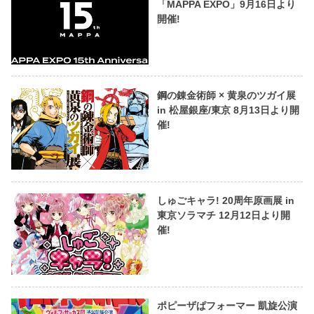
「MAPPA EXPO」9月16日より
開催!
鋼の錬金術師 × 黄泉のツガイ展
in 松屋銀座/東京 8月13日より開
催!
しゅごキャラ! 20周年原画展 in
東京ソラマチ 12月12日より開
催!
ポピーザぱフォーマー 凱旋公演