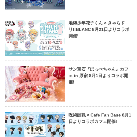
地縛少年花子くん × きゃらド
リ!!BLANC 8月21日よりコラボ
開催!
サン宝石『ほっぺちゃん』カフ
ェ in 原宿 8月1日よりコラボ開
催!
呪術廻戦 × Cafe Fan Base 8月1
日よりコラボカフェ開催!