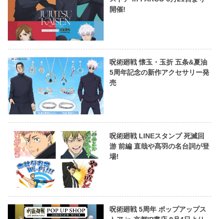
開催!
呪術廻戦 懐玉・玉折 五条&夏油
5周年記念の新作アクセサリー発
売
呪術廻戦 LINEスタンプ 死滅回
游 前編 直哉や髙羽の名台詞が登
場!
呪術廻戦 5周年 ポップアップス