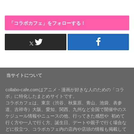
「コラボカフェ」をフォローする！
当サイトについて
collabo-cafe.comはアニメ・漫画が好きな人のための「コラ
ボ」に特化したまとめサイトです。
コラボカフェは、東京（渋谷、秋葉原、青山、池袋、表参
道、吉祥寺）大阪、愛知、関西、九州など全国で開催中のス
ケジュール情報やニュースの他、行ってきた感想や 初めて
行く方や一人で行く方、誕生日、デートや親子で行く場合な
どに役立つ、コラボカフェ内の店内や店頭の情報も掲載して