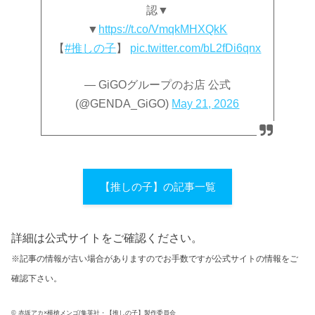
認▼
▼
https://t.co/VmqkMHXQkK
【
#推しの子
】
pic.twitter.com/bL2fDi6qnx
— GiGOグループのお店 公式
(@GENDA_GiGO)
May 21, 2026
【推しの子】の記事一覧
詳細は公式サイトをご確認ください。
※記事の情報が古い場合がありますのでお手数ですが公式サイトの情報をご
確認下さい。
© 赤坂アカ×横槍メンゴ/集英社・【推しの子】製作委員会