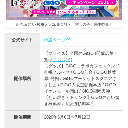
© 赤坂アカ×横槍メンゴ/集英社・【推しの子】製作委員会
公式サイト
特設ページ
【プライズ】全国のGiGO (開催店舗一
覧は
こちら
)
【グッズ】GiGOコラボカフェスタンド
札幌ノルべサ / GiGO仙台 / GiGO秋葉
開催場所
原5号館 / GiGOマーケットスクエアさ
さしま / GiGO大阪道頓堀本店 / GiGO
イオンモール岡山 / GiGO福岡天神
【たい焼き・ドリンク】GiGOのたい焼
き秋葉原 / 大阪道頓堀本店
開催期間
2026年6月6日〜7月12日