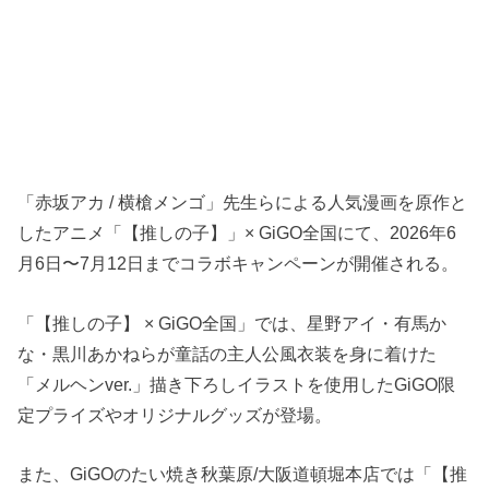
「赤坂アカ / 横槍メンゴ」先生らによる人気漫画を原作と
したアニメ「【推しの子】」× GiGO全国にて、2026年6
月6日〜7月12日までコラボキャンペーンが開催される。
「【推しの子】 × GiGO全国」では、星野アイ・有馬か
な・黒川あかねらが童話の主人公風衣装を身に着けた
「メルヘンver.」描き下ろしイラストを使用したGiGO限
定プライズやオリジナルグッズが登場。
また、GiGOのたい焼き秋葉原/大阪道頓堀本店では「【推