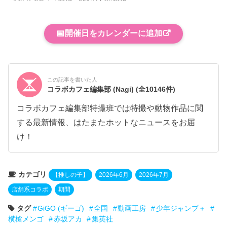
📅
開催日をカレンダーに追加
この記事を書いた人
コラボカフェ編集部 (Nagi)
(全10146件)
コラボカフェ編集部特撮班では特撮や動物作品に関
する最新情報、はたまたホットなニュースをお届
け！
カテゴリ
【推しの子】
2026年6月
2026年7月
店舗系コラボ
期間
タグ
GiGO (ギーゴ)
全国
動画工房
少年ジャンプ＋
横槍メンゴ
赤坂アカ
集英社