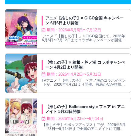
アニメ【推しの子】× GiGO全国 キャンペー
ン 6月6日より開催!
期間 : 2026年6月6日〜7月12日
アニメ「【推しの子】」× GiGO全国にて、2026年
6月6日〜7月12日までコラボキャンペーンが開催さ
れる。
【推しの子】× 箱根・芦ノ湖 コラボキャンペ
ーン 4月2日より開催!
期間 : 2026年4月2日〜5月31日
TVアニメ「【推しの子】」× 芦ノ湖のコラボイベン
トが、2026年4月2日より開催。有馬かなが箱根海
賊船の船長に（本当に）就任!
【推しの子】Balletcore style フェア in アニ
メイト 5月23日開催!
期間 : 2026年5月23日〜6月14日
【推しの子】のポップアップストアが、2026年5月
23日〜6月14日まで全国のアニメイトにて開
催！"バレエコア"イラストグッズ登場！