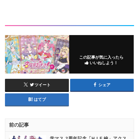
この記事が気に入ったら
いいねしよう！
ツイート
シェア
はてブ
前の記事
学マス 2周年記念「H.I.F.編」アクス