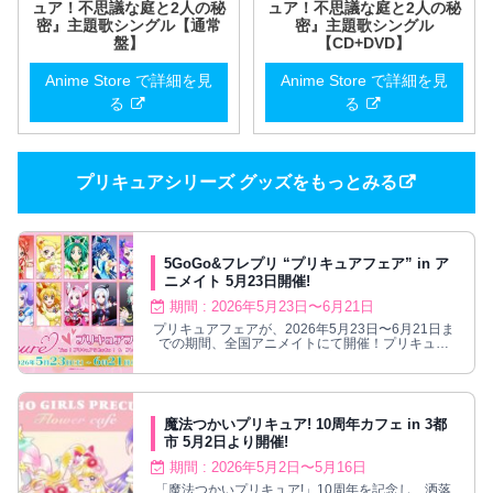
ュア！不思議な庭と2人の秘
ュア！不思議な庭と2人の秘
密』主題歌シングル【通常
密』主題歌シングル
盤】
【CD+DVD】
Anime Store で詳細を見
Anime Store で詳細を見
る
る
プリキュアシリーズ グッズをもっとみる
5GoGo&フレプリ “プリキュアフェア” in ア
ニメイト 5月23日開催!
期間 : 2026年5月23日〜6月21日
プリキュアフェアが、2026年5月23日〜6月21日ま
での期間、全国アニメイトにて開催！プリキュア
5GoGo＆フレプリ新商品が登場！
魔法つかいプリキュア! 10周年カフェ in 3都
市 5月2日より開催!
期間 : 2026年5月2日〜5月16日
「魔法つかいプリキュア!」10周年を記念し、洒落