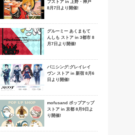
プストア in 上野・神戸
8月7日より開催!
グルーミー あくまもて
んしも ストア in 3都市 8
月7日より開催!
パニシング:グレイレイ
ヴン ストア in 新宿 8月6
日より開催!
mofusand ポップアップ
ストア in 京都 8月9日よ
り開催!