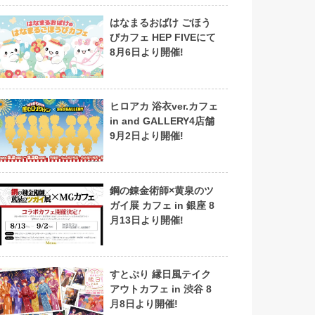
はなまるおばけ ごほう
びカフェ HEP FIVEにて
8月6日より開催!
ヒロアカ 浴衣ver.カフェ
in and GALLERY4店舗
9月2日より開催!
鋼の錬金術師×黄泉のツ
ガイ展 カフェ in 銀座 8
月13日より開催!
すとぷり 縁日風テイク
アウトカフェ in 渋谷 8
月8日より開催!