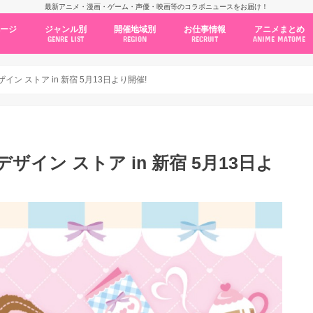
最新アニメ・漫画・ゲーム・声優・映画等のコラボニュースをお届け！
ページ
ジャンル別
開催地域別
お仕事情報
アニメまとめ
GENRE LIST
REGION
RECRUIT
ANIME MATOME
コラボカフェ
常設店舗
ポップアップストア
原画展・展示会
くじ / プライズ / ガチャ
店舗系コラボ
テーマパーク・遊園地
アニメ・漫画の期間限定イベント
グッズ
ファッション
コミック・ムック本
新作アニメ情報
ニュース
池袋
秋葉原
新宿
大阪
福岡
名古屋
カプコン
NSグループ
BENELIC
アニメイト
トランジットホールディングス
モトヤフーズ
TOWER RECORDS
タブリエ・マーケティング
GENDA GiGO Entertainment
ン ストア in 新宿 5月13日より開催!
イン ストア in 新宿 5月13日よ