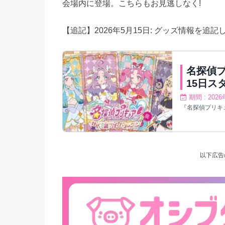
会場内に登場。こちらもお見逃しなく!
【追記】2026年5月15日: グッズ情報を追記
名探偵プ
15日ス
期間 : 202
『名探偵プリキュ
以下広告