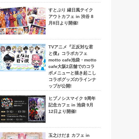
すとぷり 縁日風テイク
アウトカフェ in 渋谷 8
月8日より開催!
TVアニメ『正反対な君
と僕』コラボカフェ
motto cafe池袋・motto
cafe大阪2店舗でのコラ
ボメニューと描き起こし
コラボグッズのラインナ
ップが公開!
ヒプノシスマイク 9周年
記念カフェ in 池袋 9月
12日より開催!
玉之けだま カフェ in