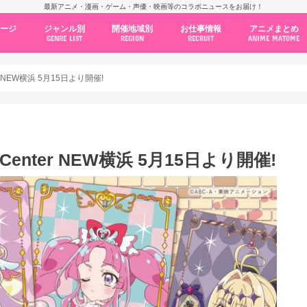
最新アニメ・漫画・ゲーム・声優・映画等のコラボニュースをお届け！
ページ
ジャンル別
開催地域別
お仕事情報
アニメまとめ
GENRE LIST
REGION
RECRUIT
ANIME MATOME
コラボカフェ
常設店舗
ポップアップストア
原画展・展示会
くじ / プライズ / ガチャ
店舗系コラボ
テーマパーク・遊園地
アニメ・漫画の期間限定イベント
グッズ
ファッション
コミック・ムック本
新作アニメ情報
ニュース
池袋
秋葉原
新宿
大阪
福岡
名古屋
カプコン
NSグループ
BENELIC
アニメイト
トランジットホールディングス
モトヤフーズ
TOWER RECORDS
タブリエ・マーケティング
GENDA GiGO Entertainment
er NEW横浜 5月15日より開催!
 Center NEW横浜 5月15日より開催!