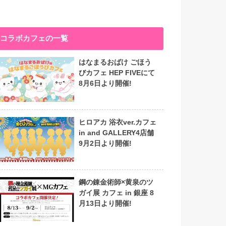
コラボカフェの一覧
はなまるおばけ ごほう
びカフェ HEP FIVEにて
8月6日より開催!
ヒロアカ 浴衣ver.カフェ
in and GALLERY4店舗
9月2日より開催!
鋼の錬金術師×黄泉のツ
ガイ展 カフェ in 銀座 8
月13日より開催!