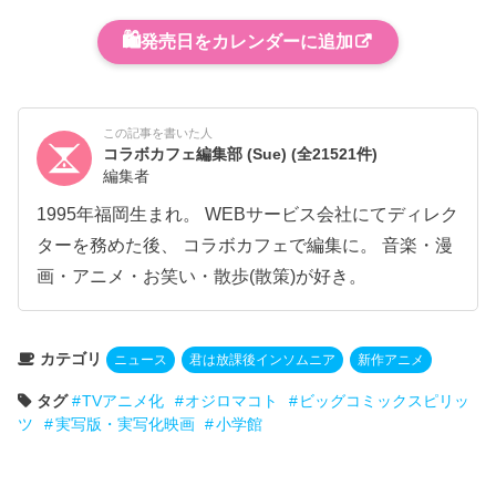
🛍️
発売日をカレンダーに追加
この記事を書いた人
コラボカフェ編集部 (Sue)
(全21521件)
編集者
1995年福岡生まれ。 WEBサービス会社にてディレク
ターを務めた後、 コラボカフェで編集に。 音楽・漫
画・アニメ・お笑い・散歩(散策)が好き。
カテゴリ
ニュース
君は放課後インソムニア
新作アニメ
タグ
TVアニメ化
オジロマコト
ビッグコミックスピリッ
ツ
実写版・実写化映画
小学館