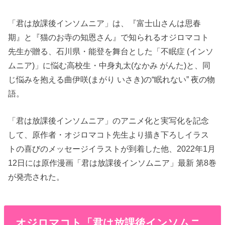
「君は放課後インソムニア」は、『富士山さんは思春
期』と『猫のお寺の知恩さん』で知られるオジロマコト
先生が贈る、石川県・能登を舞台とした「不眠症 (インソ
ムニア)」に悩む高校生・中身丸太(なかみ がんた)と、同
じ悩みを抱える曲伊咲(まがり いさき)の“眠れない” 夜の物
語。
「君は放課後インソムニア」のアニメ化と実写化を記念
して、原作者・オジロマコト先生より描き下ろしイラス
トの喜びのメッセージイラストが到着した他、2022年1月
12日には原作漫画「君は放課後インソムニア」最新 第8巻
が発売された。
オジロマコト「君は放課後インソムニ