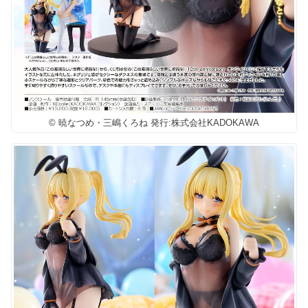
© 暁なつめ・三嶋くろね 発行:株式会社KADOKAWA