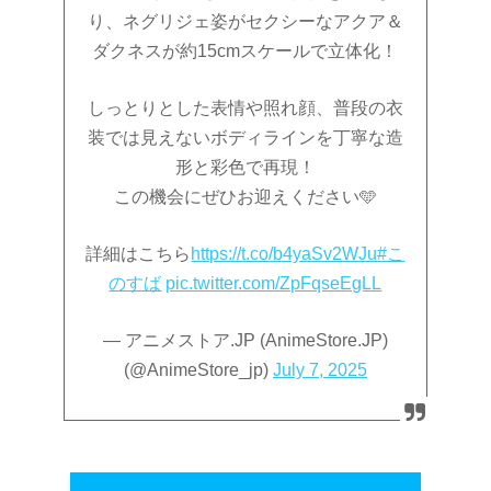
り、ネグリジェ姿がセクシーなアクア＆
ダクネスが約15cmスケールで立体化！
しっとりとした表情や照れ顔、普段の衣
装では見えないボディラインを丁寧な造
形と彩色で再現！
この機会にぜひお迎えください🩵
詳細はこちら
https://t.co/b4yaSv2WJu
#こ
のすば
pic.twitter.com/ZpFqseEgLL
— アニメストア.JP (AnimeStore.JP)
(@AnimeStore_jp)
July 7, 2025