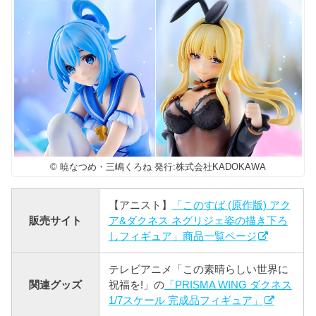
© 暁なつめ・三嶋くろね 発行:株式会社KADOKAWA
【アニスト】
「このすば (原作版) アク
販売サイト
ア&ダクネス ネグリジェ姿の描き下ろ
しフィギュア」商品一覧ページ
テレビアニメ「この素晴らしい世界に
関連グッズ
祝福を!」の
「PRISMA WING ダクネス
1/7スケール 完成品フィギュア」