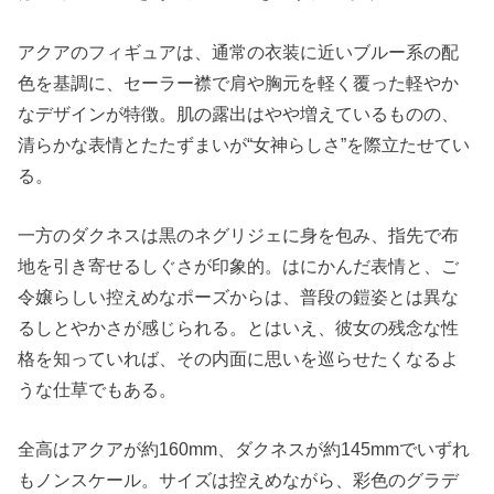
アクアのフィギュアは、通常の衣装に近いブルー系の配
色を基調に、セーラー襟で肩や胸元を軽く覆った軽やか
なデザインが特徴。肌の露出はやや増えているものの、
清らかな表情とたたずまいが“女神らしさ”を際立たせてい
る。
一方のダクネスは黒のネグリジェに身を包み、指先で布
地を引き寄せるしぐさが印象的。はにかんだ表情と、ご
令嬢らしい控えめなポーズからは、普段の鎧姿とは異な
るしとやかさが感じられる。とはいえ、彼女の残念な性
格を知っていれば、その内面に思いを巡らせたくなるよ
うな仕草でもある。
全高はアクアが約160mm、ダクネスが約145mmでいずれ
もノンスケール。サイズは控えめながら、彩色のグラデ