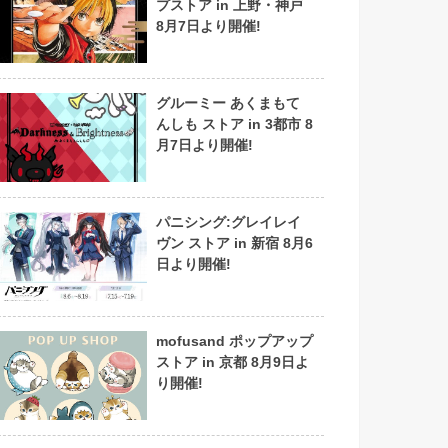
プストア in 上野・神戸
8月7日より開催!
グルーミー あくまもて
んしも ストア in 3都市 8
月7日より開催!
パニシング:グレイレイ
ヴン ストア in 新宿 8月6
日より開催!
mofusand ポップアップ
ストア in 京都 8月9日よ
り開催!