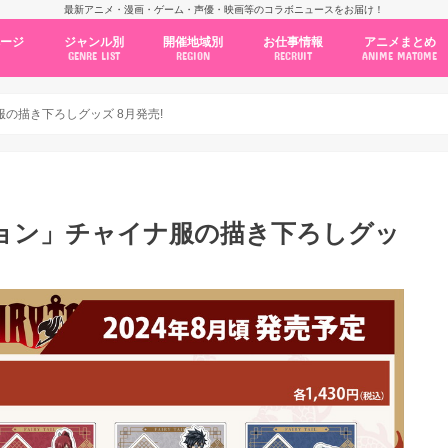
最新アニメ・漫画・ゲーム・声優・映画等のコラボニュースをお届け！
ページ
ジャンル別
開催地域別
お仕事情報
アニメまとめ
GENRE LIST
REGION
RECRUIT
ANIME MATOME
コラボカフェ
常設店舗
ポップアップストア
原画展・展示会
くじ / プライズ / ガチャ
店舗系コラボ
テーマパーク・遊園地
アニメ・漫画の期間限定イベント
グッズ
ファッション
コミック・ムック本
新作アニメ情報
ニュース
池袋
秋葉原
新宿
大阪
福岡
名古屋
カプコン
NSグループ
BENELIC
アニメイト
トランジットホールディングス
モトヤフーズ
TOWER RECORDS
タブリエ・マーケティング
GENDA GiGO Entertainment
ナ服の描き下ろしグッズ 8月発売!
レクション」チャイナ服の描き下ろしグッ