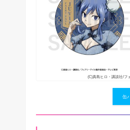
(C)真島ヒロ・講談社/
缶