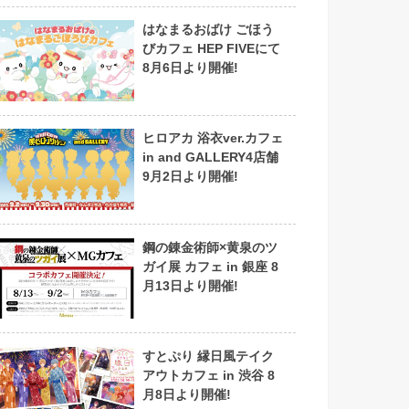
はなまるおばけ ごほう
びカフェ HEP FIVEにて
8月6日より開催!
ヒロアカ 浴衣ver.カフェ
in and GALLERY4店舗
9月2日より開催!
鋼の錬金術師×黄泉のツ
ガイ展 カフェ in 銀座 8
月13日より開催!
すとぷり 縁日風テイク
アウトカフェ in 渋谷 8
月8日より開催!