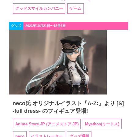
グッドスマイルカンパニー
ゲーム
グッズ
2023年10月21日〜12月6日
neco氏 オリジナルイラスト『A-Z:』より [S]
-full dress- のフィギュア登場!
Anime Store.JP (アニメストア.JP)
Myethos(ミートス)
neco
イラストレーター
グッズ通販