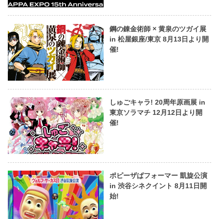
鋼の錬金術師 × 黄泉のツガイ展
in 松屋銀座/東京 8月13日より開
催!
しゅごキャラ! 20周年原画展 in
東京ソラマチ 12月12日より開
催!
ポピーザぱフォーマー 凱旋公演
in 渋谷シネクイント 8月11日開
始!