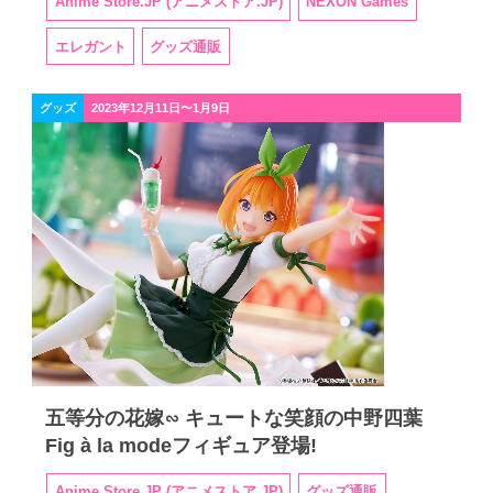
Anime Store.JP (アニメストア.JP)
NEXON Games
エレガント
グッズ通販
グッズ
2023年12月11日〜1月9日
五等分の花嫁∽ キュートな笑顔の中野四葉
Fig à la modeフィギュア登場!
Anime Store.JP (アニメストア.JP)
グッズ通販