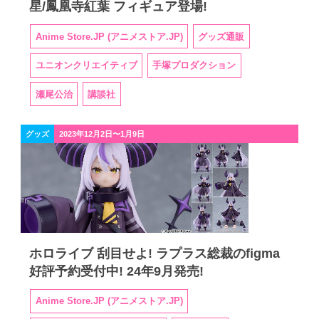
星/鳳凰寺紅葉 フィギュア登場!
Anime Store.JP (アニメストア.JP)
グッズ通販
ユニオンクリエイティブ
手塚プロダクション
瀬尾公治
講談社
グッズ
2023年12月2日〜1月9日
ホロライブ 刮目せよ! ラプラス総裁のfigma
好評予約受付中! 24年9月発売!
Anime Store.JP (アニメストア.JP)