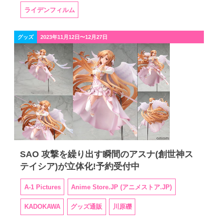
ライデンフィルム
グッズ
2023年11月12日〜12月27日
SAO 攻撃を繰り出す瞬間のアスナ(創世神ス
テイシア)が立体化!予約受付中
A-1 Pictures
Anime Store.JP (アニメストア.JP)
KADOKAWA
グッズ通販
川原礫