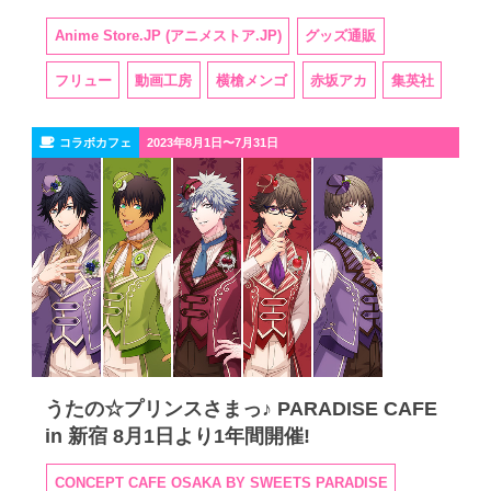
Anime Store.JP (アニメストア.JP)
グッズ通販
フリュー
動画工房
横槍メンゴ
赤坂アカ
集英社
コラボカフェ
2023年8月1日〜7月31日
うたの☆プリンスさまっ♪ PARADISE CAFE
in 新宿 8月1日より1年間開催!
CONCEPT CAFE OSAKA BY SWEETS PARADISE