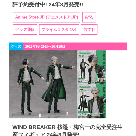
評予約受付中! 24年8月発売!!
Anime Store.JP (アニメストア.JP)
あfろ
グッズ通販
プライム１スタジオ
芳文社
グッズ
2023年9月29日〜10月18日
WIND BREAKER 桜遥・梅宮一の完全受注生
産フィギュア 24年8月発売!