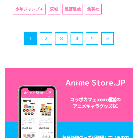
少年ジャンプ＋
茨城
遠藤達哉
集英社
1
2
3
4
5
>