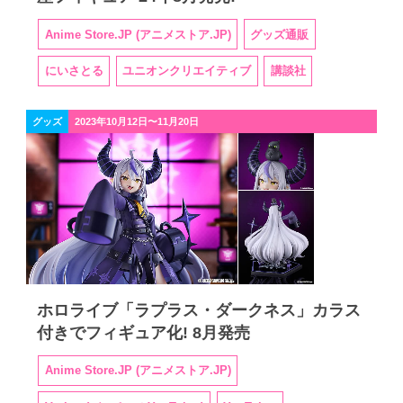
Anime Store.JP (アニメストア.JP)
グッズ通販
にいさとる
ユニオンクリエイティブ
講談社
グッズ
2023年10月12日〜11月20日
ホロライブ「ラプラス・ダークネス」カラス
付きでフィギュア化! 8月発売
Anime Store.JP (アニメストア.JP)