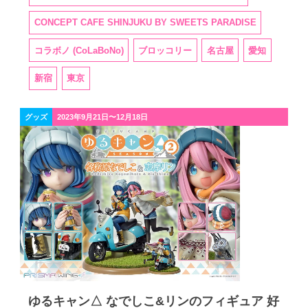
CONCEPT CAFE SHINJUKU BY SWEETS PARADISE
コラボノ (CoLaBoNo)
ブロッコリー
名古屋
愛知
新宿
東京
グッズ
2023年9月21日〜12月18日
ゆるキャン△ なでしこ&リンのフィギュア 好