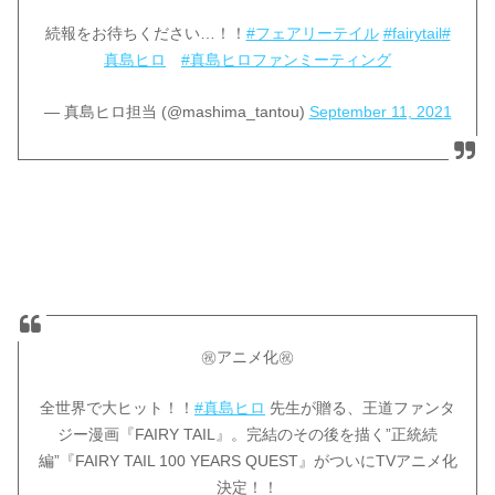
続報をお待ちください…！！
#フェアリーテイル
#fairytail
#
真島ヒロ
#真島ヒロファンミーティング
— 真島ヒロ担当 (@mashima_tantou)
September 11, 2021
㊗️アニメ化㊗️
全世界で大ヒット！！
#真島ヒロ
先生が贈る、王道ファンタ
ジー漫画『FAIRY TAIL』。完結のその後を描く”正統続
編”『FAIRY TAIL 100 YEARS QUEST』がついにTVアニメ化
決定！！