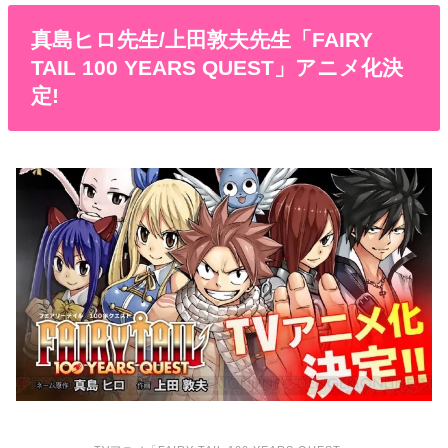
真島ヒロ先生/上田敦夫先生「FAIRY
TAIL 100 YEARS QUEST」アニメ化決
定!