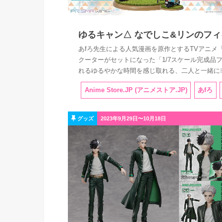
ゆるキャン△ なでしこ&リンのフィギ
あfろ先生による人気漫画を原作とするTVアニメ「
クーターがセットになった「1/7スケール完成品
れるゆるやかな時間を感じ取れる、二人と一緒に非
Anime Store.JP (アニメストア.JP)
あfろ
グッズ
2023年9月29日〜10月18日