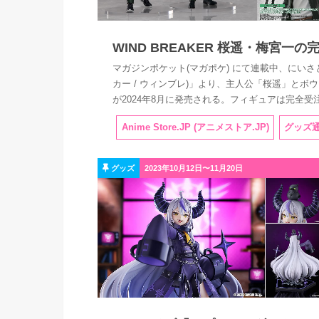
WIND BREAKER 桜遥・梅宮一
マガジンポケット(マガポケ) にて連載中、にいさと
カー / ウィンブレ)」より、主人公「桜遥」と
が2024年8月に発売される。フィギュアは完全
Anime Store.JP (アニメストア.JP)
グッズ
グッズ
2023年10月12日〜11月20日