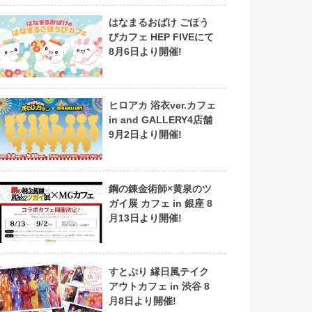
はなまるおばけ ごほう
びカフェ HEP FIVEにて
8月6日より開催!
ヒロアカ 浴衣ver.カフェ
in and GALLERY4店舗
9月2日より開催!
鋼の錬金術師×黄泉のツ
ガイ展 カフェ in 銀座 8
月13日より開催!
すとぷり 縁日風テイク
アウトカフェ in 渋谷 8
月8日より開催!