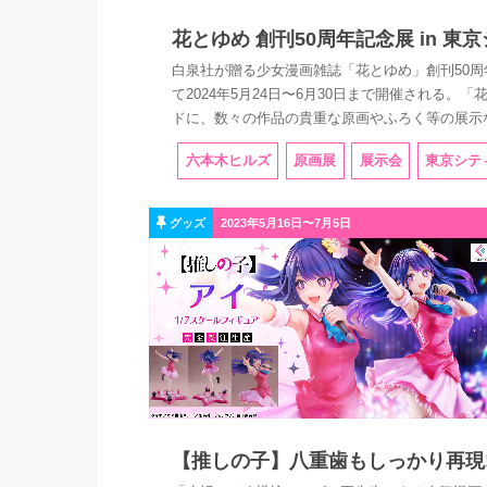
花とゆめ 創刊50周年記念展 in 東
白泉社が贈る少女漫画雑誌「花とゆめ」創刊50
て2024年5月24日〜6月30日まで開催される
ドに、数々の作品の貴重な原画やふろく等の展示
六本木ヒルズ
原画展
展示会
東京シテ
グッズ
2023年5月16日〜7月5日
【推しの子】八重歯もしっかり再現! 