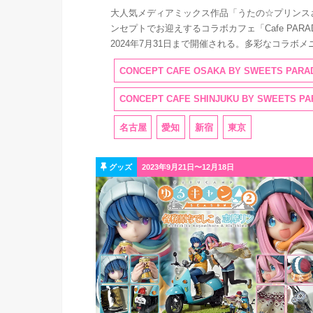
大人気メディアミックス作品「うたの☆プリンスさ
ンセプトでお迎えするコラボカフェ「Cafe PARADI
2024年7月31日まで開催される。多彩なコラボ
CONCEPT CAFE OSAKA BY SWEETS PARA
CONCEPT CAFE SHINJUKU BY SWEETS PA
名古屋
愛知
新宿
東京
グッズ
2023年9月21日〜12月18日