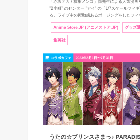
「赤坂アカ / 横槍メンゴ」両先生による人気漫
”B小町” のセンター ”アイ” の「1/7スケール
る。ライブ中の躍動感あるポージングをしたフィ
Anime Store.JP (アニメストア.JP)
グッズ
集英社
コラボカフェ
2023年8月1日〜7月31日
うたの☆プリンスさまっ♪ PARADISE