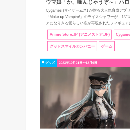
ウマ娘「か、噛んじゃうぞ～」ハロ
Cygames (サイゲームス) が贈る大人気育成
「Make up Vampire!」のライスシャワー
アになりきる愛らしい姿が再現されたフィギュアは
Anime Store.JP (アニメストア.JP)
Cygam
グッドスマイルカンパニー
ゲーム
グッズ
2023年10月21日〜12月6日