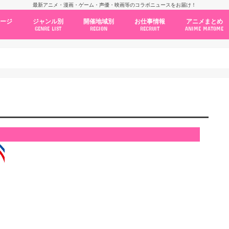
最新アニメ・漫画・ゲーム・声優・映画等のコラボニュースをお届け！
ページ
ジャンル別
開催地域別
お仕事情報
アニメまとめ
GENRE LIST
REGION
RECRUIT
ANIME MATOME
コラボカフェ
常設店舗
ポップアップストア
原画展・展示会
くじ / プライズ / ガチャ
店舗系コラボ
テーマパーク・遊園地
アニメ・漫画の期間限定イベント
グッズ
ファッション
コミック・ムック本
新作アニメ情報
ニュース
池袋
秋葉原
新宿
大阪
福岡
名古屋
カプコン
NSグループ
BENELIC
アニメイト
トランジットホールディングス
モトヤフーズ
TOWER RECORDS
タブリエ・マーケティング
GENDA GiGO Entertainment