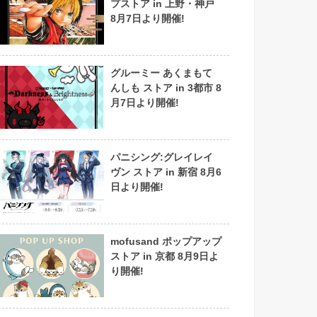
プストア in 上野・神戸
8月7日より開催!
グルーミー あくまもて
んしも ストア in 3都市 8
月7日より開催!
パニシング:グレイレイ
ヴン ストア in 新宿 8月6
日より開催!
mofusand ポップアップ
ストア in 京都 8月9日よ
り開催!