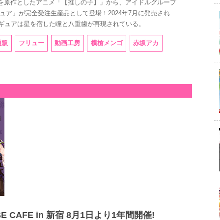
画を原作としたアニメ「【推しの子】」から、アイドルグループ
フィギュア」が完全受注生産品として登場！2024年7月に発売され
ギュアは星を宿した瞳と八重歯が再現されている。
通販
フリュー
動画工房
横槍メンゴ
赤坂アカ
 CAFE in 新宿 8月1日より1年間開催!