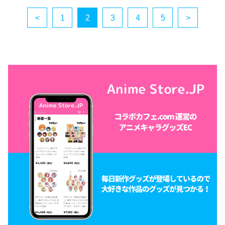
<
1
2
3
4
5
>