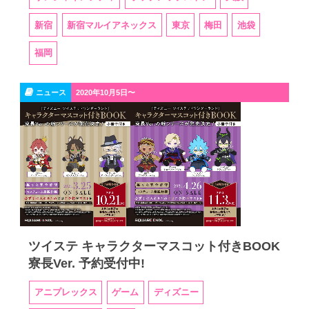
新宿
新宿マルイアネックス
東京
梅田
池袋
福岡
ニュース
2020年10月5日〜
ツイステ キャラクターマスコット付きBOOK
寮長Ver. 予約受付中!
アニプレックス
ゲーム
ディズニー