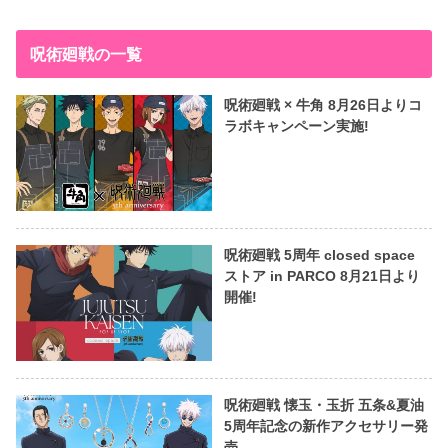
呪術廻戦の一覧
呪術廻戦 × 牛角 8月26日よりコ
ラボキャンペーン実施!
呪術廻戦 5周年 closed space
ストア in PARCO 8月21日より
開催!
呪術廻戦 懐玉・玉折 五条&夏油
5周年記念の新作アクセサリー発
売