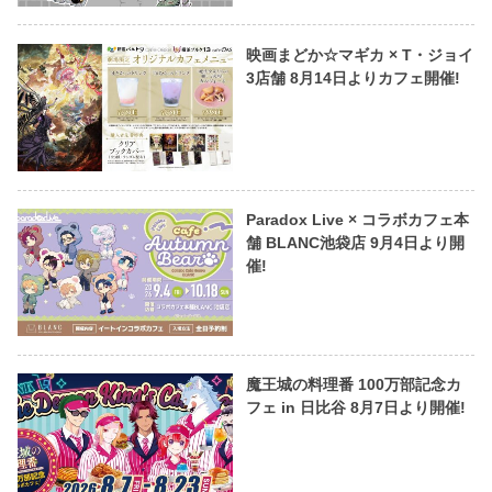
映画まどか☆マギカ × T・ジョイ
3店舗 8月14日よりカフェ開催!
Paradox Live × コラボカフェ本
舗 BLANC池袋店 9月4日より開
催!
魔王城の料理番 100万部記念カ
フェ in 日比谷 8月7日より開催!