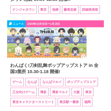
ナンジャタウン
東京
池袋
藤巻忠俊
詳細発表前
ニュース
2020年10月30日〜1月18日
わんぱく!刀剣乱舞ポップアップストア in 全
国3箇所 10.30-1.18 開催!
ゲーム
なんば
なんばマルイ
ポップアップストア
乙女向けゲーム
博多
博多マルイ
大阪
東京
東京キャラクターストリート
東京駅一番街
福岡