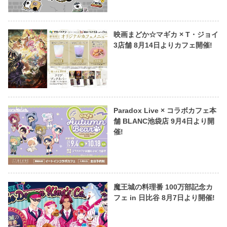
映画まどか☆マギカ × T・ジョイ
3店舗 8月14日よりカフェ開催!
Paradox Live × コラボカフェ本
舗 BLANC池袋店 9月4日より開
催!
魔王城の料理番 100万部記念カ
フェ in 日比谷 8月7日より開催!