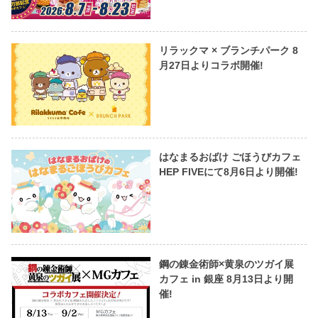
リラックマ × ブランチパーク 8
月27日よりコラボ開催!
はなまるおばけ ごほうびカフェ
HEP FIVEにて8月6日より開催!
鋼の錬金術師×黄泉のツガイ展
カフェ in 銀座 8月13日より開
催!