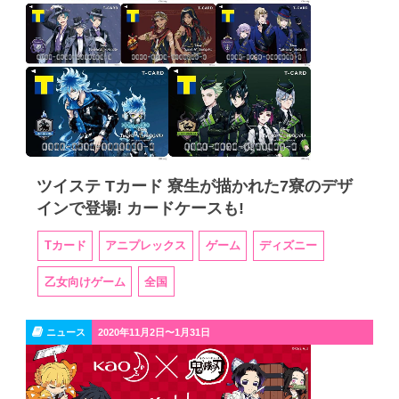
ツイステ Tカード 寮生が描かれた7寮のデザ
インで登場! カードケースも!
Tカード
アニプレックス
ゲーム
ディズニー
乙女向けゲーム
全国
ニュース
2020年11月2日〜1月31日