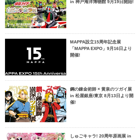
in 神戸海洋博物館 9月19日開始!
MAPPA設立15周年記念展
「MAPPA EXPO」9月16日より
開催!
鋼の錬金術師 × 黄泉のツガイ展
in 松屋銀座/東京 8月13日より開
催!
しゅごキャラ! 20周年原画展 in