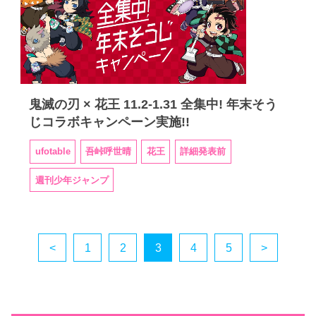
鬼滅の刃 × 花王 11.2-1.31 全集中! 年末そう
じコラボキャンペーン実施!!
ufotable
吾峠呼世晴
花王
詳細発表前
週刊少年ジャンプ
<
1
2
3
4
5
>