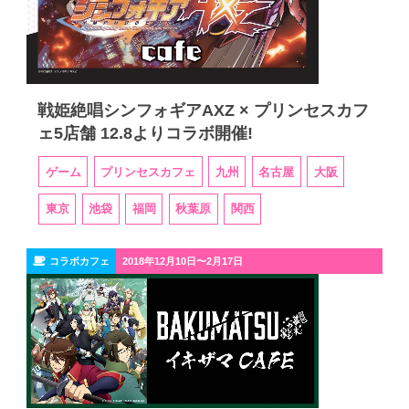
戦姫絶唱シンフォギアAXZ × プリンセスカフ
ェ5店舗 12.8よりコラボ開催!
ゲーム
プリンセスカフェ
九州
名古屋
大阪
東京
池袋
福岡
秋葉原
関西
コラボカフェ
2018年12月10日〜2月17日