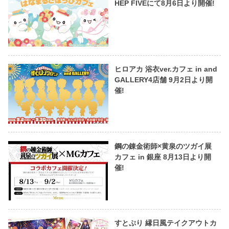
HEP FIVEにて8月6日より開催!
ヒロアカ 浴衣ver.カフェ in and
GALLERY4店舗 9月2日より開
催!
鋼の錬金術師×黄泉のツガイ展
カフェ in 銀座 8月13日より開
催!
すとぷり 縁日風テイクアウトカ