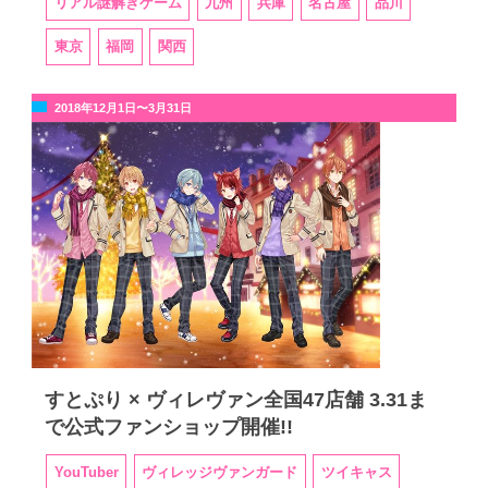
リアル謎解きゲーム
九州
兵庫
名古屋
品川
東京
福岡
関西
2018年12月1日〜3月31日
すとぷり × ヴィレヴァン全国47店舗 3.31ま
で公式ファンショップ開催!!
YouTuber
ヴィレッジヴァンガード
ツイキャス