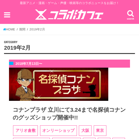
最新アニメ・漫画・ゲーム・声優・映画等のコラボニュースをお届け！
search
HOME
期間
2019年2月
CATEGORY
2019年2月
2018年7月13日〜
コナンプラザ 立川にて3.24まで名探偵コナン
のグッズショップ開催中!!
アリオ倉敷
オンリーショップ
大阪
東京