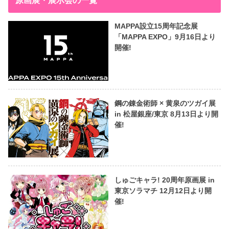
原画展・展示会の一覧
MAPPA設立15周年記念展
「MAPPA EXPO」9月16日より
開催!
鋼の錬金術師 × 黄泉のツガイ展
in 松屋銀座/東京 8月13日より開
催!
しゅごキャラ! 20周年原画展 in
東京ソラマチ 12月12日より開
催!