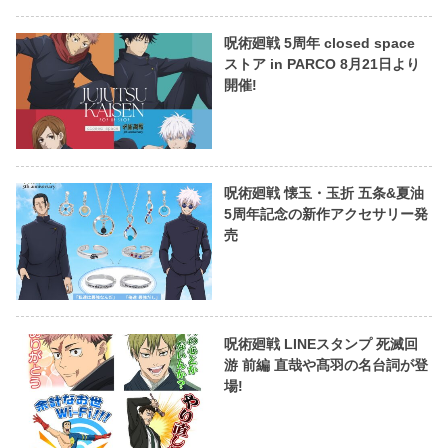
呪術廻戦 5周年 closed space
ストア in PARCO 8月21日より
開催!
呪術廻戦 懐玉・玉折 五条&夏油
5周年記念の新作アクセサリー発
売
呪術廻戦 LINEスタンプ 死滅回
游 前編 直哉や髙羽の名台詞が登
場!