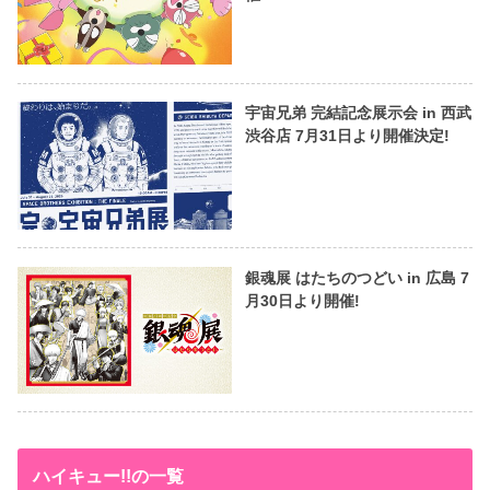
宇宙兄弟 完結記念展示会 in 西武
渋谷店 7月31日より開催決定!
銀魂展 はたちのつどい in 広島 7
月30日より開催!
ハイキュー!!の一覧