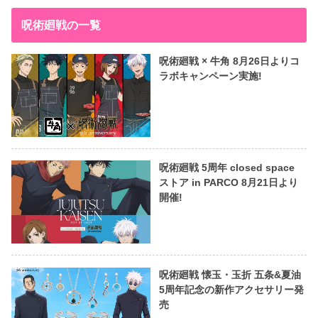
呪術廻戦の一覧
呪術廻戦 × 牛角 8月26日よりコ
ラボキャンペーン実施!
呪術廻戦 5周年 closed space
ストア in PARCO 8月21日より
開催!
呪術廻戦 懐玉・玉折 五条&夏油
5周年記念の新作アクセサリー発
売