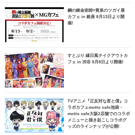
鋼の錬金術師×黄泉のツガイ展
カフェ in 銀座 8月13日より開
催!
すとぷり 縁日風テイクアウトカ
フェ in 渋谷 8月8日より開催!
TVアニメ『正反対な君と僕』コ
ラボカフェmotto cafe池袋・
motto cafe大阪2店舗でのコラボ
メニューと描き起こしコラボグ
ッズのラインナップが公開!