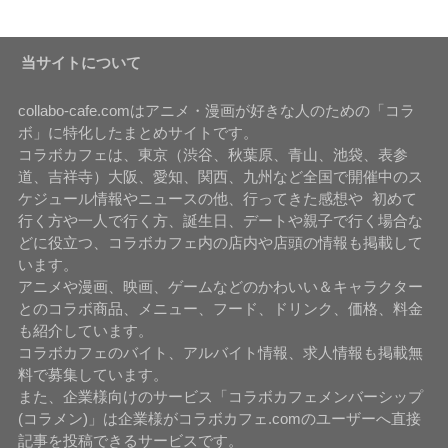
当サイトについて
collabo-cafe.comはアニメ・漫画が好きな人のための「コラ
ボ」に特化したまとめサイトです。
コラボカフェは、東京（渋谷、秋葉原、青山、池袋、表参
道、吉祥寺）大阪、愛知、関西、九州など全国で開催中のス
ケジュール情報やニュースの他、行ってきた感想や 初めて
行く方や一人で行く方、誕生日、デートや親子で行く場合な
どに役立つ、コラボカフェ内の店内や店頭の情報も掲載して
います。
アニメや漫画、映画、ゲームなどのかわいい＆キャラクター
とのコラボ商品、メニュー、フード、ドリンク、価格、料金
も紹介しています。
コラボカフェのバイト、アルバイト情報、求人情報も掲載無
料で募集しています。
また、企業様向けのサービス「コラボカフェメンバーシップ
(コラメン)」は企業様がコラボカフェ.comのユーザーへ直接
記事を投稿できるサービスです。