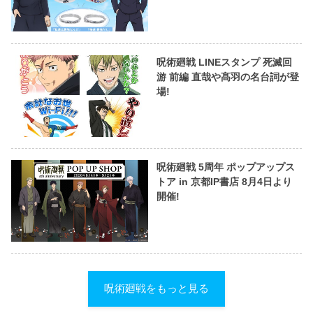
呪術廻戦 LINEスタンプ 死滅回
游 前編 直哉や髙羽の名台詞が登
場!
呪術廻戦 5周年 ポップアップス
トア in 京都IP書店 8月4日より
開催!
呪術廻戦をもっと見る