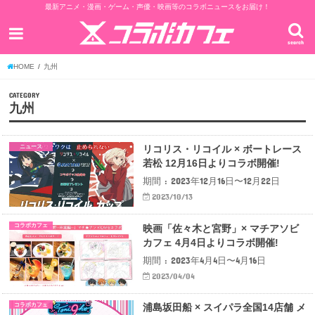
最新アニメ・漫画・ゲーム・声優・映画等のコラボニュースをお届け！
search
HOME
九州
CATEGORY
九州
ニュース
リコリス・リコイル × ボートレース
若松 12月16日よりコラボ開催!
期間 : 2023年12月16日〜12月22日
2023/10/13
コラボカフェ
映画「佐々木と宮野」× マチアソビ
カフェ 4月4日よりコラボ開催!
期間 : 2023年4月4日〜4月16日
2023/04/04
コラボカフェ
浦島坂田船 × スイパラ全国14店舗 メ