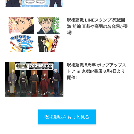
呪術廻戦 LINEスタンプ 死滅回
游 前編 直哉や髙羽の名台詞が登
場!
呪術廻戦 5周年 ポップアップス
トア in 京都IP書店 8月4日より
開催!
呪術廻戦をもっと見る