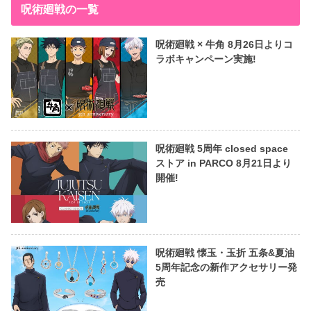
呪術廻戦の一覧
呪術廻戦 × 牛角 8月26日よりコ
ラボキャンペーン実施!
呪術廻戦 5周年 closed space
ストア in PARCO 8月21日より
開催!
呪術廻戦 懐玉・玉折 五条&夏油
5周年記念の新作アクセサリー発
売