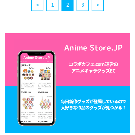
<
1
2
3
>