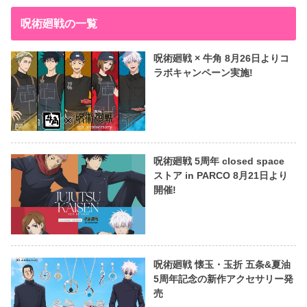
呪術廻戦の一覧
呪術廻戦 × 牛角 8月26日よりコ
ラボキャンペーン実施!
呪術廻戦 5周年 closed space
ストア in PARCO 8月21日より
開催!
呪術廻戦 懐玉・玉折 五条&夏油
5周年記念の新作アクセサリー発
売