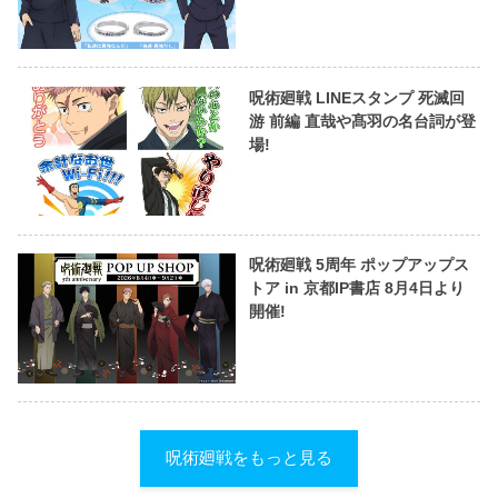
呪術廻戦 LINEスタンプ 死滅回
游 前編 直哉や髙羽の名台詞が登
場!
呪術廻戦 5周年 ポップアップス
トア in 京都IP書店 8月4日より
開催!
呪術廻戦をもっと見る