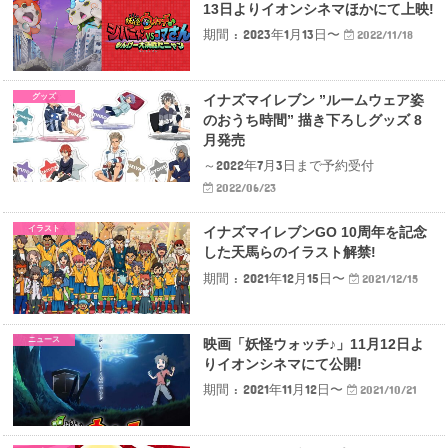
13日よりイオンシネマほかにて上映!
期間 : 2023年1月13日〜
2022/11/18
グッズ
イナズマイレブン ”ルームウェア姿
のおうち時間” 描き下ろしグッズ 8
月発売
～2022年7月3日まで予約受付
2022/06/23
イラスト
イナズマイレブンGO 10周年を記念
した天馬らのイラスト解禁!
期間 : 2021年12月15日〜
2021/12/15
ニュース
映画「妖怪ウォッチ♪」11月12日よ
りイオンシネマにて公開!
期間 : 2021年11月12日〜
2021/10/21