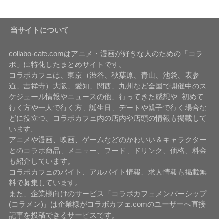
当サイトについて
collabo-cafe.comはアニメ・漫画が好きな人のための「コラ
ボ」に特化したまとめサイトです。
コラボカフェは、東京（渋谷、秋葉原、青山、池袋、表参
道、吉祥寺）大阪、愛知、関西、九州など全国で開催中のス
ケジュール情報やニュースの他、行ってきた感想や 初めて
行く方や一人で行く方、誕生日、デートや親子で行く場合な
どに役立つ、コラボカフェ内の店内や店頭の情報も掲載して
います。
アニメや漫画、映画、ゲームなどのかわいい＆キャラクター
とのコラボ商品、メニュー、フード、ドリンク、価格、料金
も紹介しています。
コラボカフェのバイト、アルバイト情報、求人情報も掲載無
料で募集しています。
また、企業様向けのサービス「コラボカフェメンバーシップ
(コラメン)」は企業様がコラボカフェ.comのユーザーへ直接
記事を投稿できるサービスです。