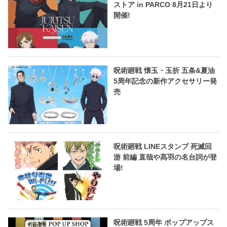
ストア in PARCO 8月21日より
開催!
呪術廻戦 懐玉・玉折 五条&夏油
5周年記念の新作アクセサリー発
売
呪術廻戦 LINEスタンプ 死滅回
游 前編 直哉や髙羽の名台詞が登
場!
呪術廻戦 5周年 ポップアップス