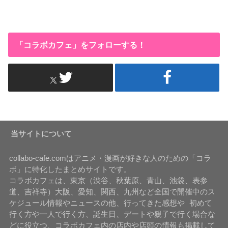
「コラボカフェ」をフォローする！
当サイトについて
collabo-cafe.comはアニメ・漫画が好きな人のための「コラ
ボ」に特化したまとめサイトです。
コラボカフェは、東京（渋谷、秋葉原、青山、池袋、表参
道、吉祥寺）大阪、愛知、関西、九州など全国で開催中のス
ケジュール情報やニュースの他、行ってきた感想や 初めて
行く方や一人で行く方、誕生日、デートや親子で行く場合な
どに役立つ、コラボカフェ内の店内や店頭の情報も掲載して