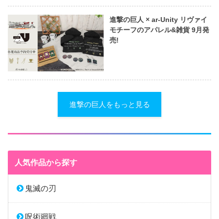
進撃の巨人 × ar-Unity リヴァイ
モチーフのアパレル&雑貨 9月発
売!
進撃の巨人をもっと見る
人気作品から探す
鬼滅の刃
呪術廻戦