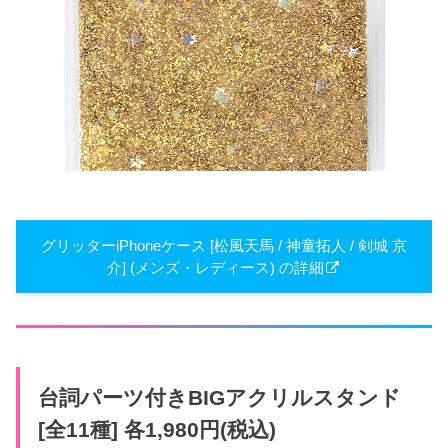
グリッターiPhoneケース [松風天馬 / 神童拓人 / 剣城 京
介] (メンズ・レディース) の詳細
台詞パーツ付きBIGアクリルスタンド
[全11種] 各1,980円(税込)