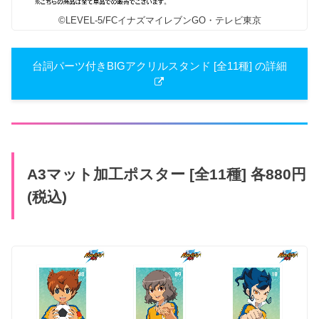
©LEVEL-5/FCイナズマイレブンGO・テレビ東京
台詞パーツ付きBIGアクリルスタンド [全11種] の詳細
A3マット加工ポスター [全11種] 各880円
(税込)