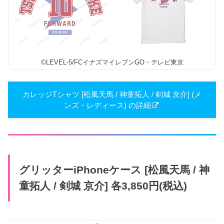
©LEVEL-5/FCイナズマイレブンGO・テレビ東京
カレッジTシャツ [松風天馬 / 神童拓人 / 剣城 京介] (メ
ンズ・レディース) の詳細
グリッターiPhoneケース [松風天馬 / 神
童拓人 / 剣城 京介] 各3,850円(税込)