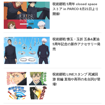
呪術廻戦 5周年 closed space
ストア in PARCO 8月21日より
開催!
呪術廻戦 懐玉・玉折 五条&夏油
5周年記念の新作アクセサリー発
売
呪術廻戦 LINEスタンプ 死滅回
游 前編 直哉や髙羽の名台詞が登
場!