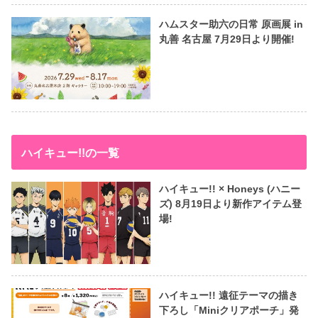
ハムスター助六の日常 原画展 in
丸善 名古屋 7月29日より開催!
ハイキュー!!の一覧
ハイキュー!! × Honeys (ハニー
ズ) 8月19日より新作アイテム登
場!
ハイキュー!! 遠征テーマの描き
下ろし「Miniクリアポーチ」発