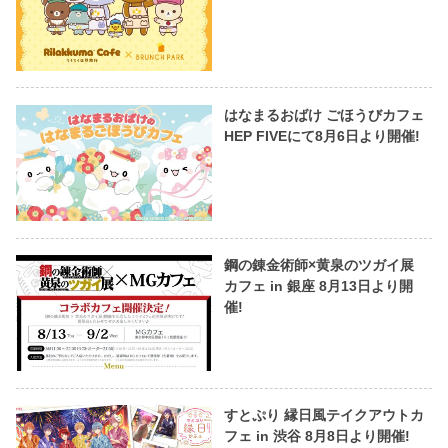
はなまるおばけ ごほうびカフェ
HEP FIVEにて8月6日より開催!
鋼の錬金術師×黄泉のツガイ展
カフェ in 銀座 8月13日より開
催!
すとぷり 縁日風テイクアウトカ
フェ in 渋谷 8月8日より開催!