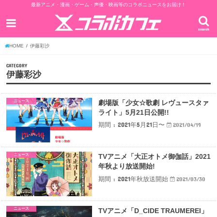
最新アニメ・漫画・ゲーム・声優・映画等のコラボニュースをお届け！
search
HOME
伊藤彩沙
CATEGORY
伊藤彩沙
ニュース
劇場版「少女☆歌劇 レヴュースタァ
ライト」5月21日公開!!
期間 : 2021年5月21日〜
2021/04/19
ニュース
TVアニメ「大正オトメ御伽話」2021
年秋より放送開始!
期間 : 2021年秋放送開始
2021/03/30
ニュース
TVアニメ「D_CIDE TRAUMEREI」