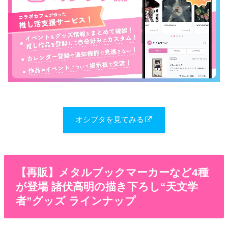
オシブタを見てみる
【再販】メタルブックマーカーなど4種
が登場 諸伏高明の描き下ろし“天文学
者”グッズ ラインナップ