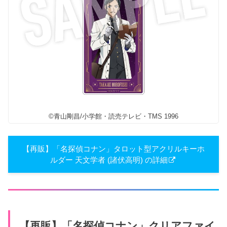
©青山剛昌/小学館・読売テレビ・TMS 1996
【再販】「名探偵コナン」タロット型アクリルキーホ
ルダー 天文学者 (諸伏高明) の詳細
【再販】「名探偵コナン」​クリアファイ