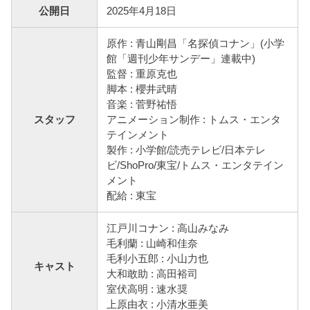
公開日
2025年4月18日
原作 : 青山剛昌「名探偵コナン」(小学
館「週刊少年サンデー」連載中)
監督 : 重原克也
脚本 : 櫻井武晴
音楽 : 菅野祐悟
スタッフ
アニメーション制作 : トムス・エンタ
テインメント
製作 : 小学館/読売テレビ/日本テレ
ビ/ShoPro/東宝/トムス・エンタテイン
メント
配給 : 東宝
江戸川コナン : 高山みなみ
毛利蘭 : 山崎和佳奈
毛利小五郎 : 小山力也
キャスト
大和敢助 : 高田裕司
室伏高明 : 速水奨
上原由衣 : 小清水亜美