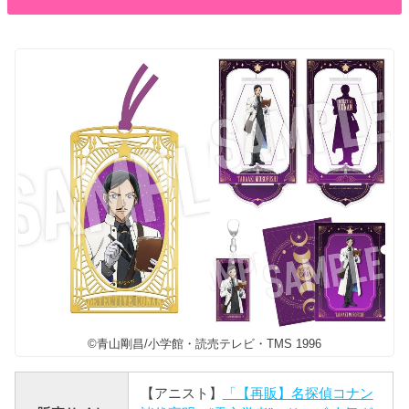
©青山剛昌/小学館・読売テレビ・TMS 1996
【アニスト】
「【再販】名探偵コナン