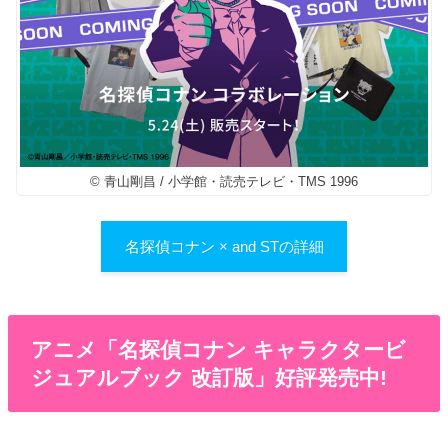
© 青山剛昌 / 小学館・読売テレビ・TMS 1996
名探偵コナン × and STの詳細
アニメ「名探偵コナン キャラクタービ
ジュアルブック 改訂版」好評発売中!