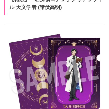
ル 天文学者 (諸伏高明)