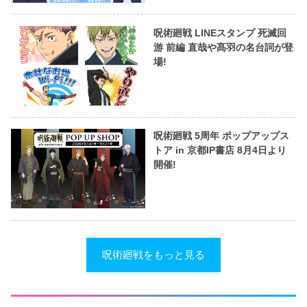
呪術廻戦 LINEスタンプ 死滅回
游 前編 直哉や髙羽の名台詞が登
場!
呪術廻戦 5周年 ポップアップス
トア in 京都IP書店 8月4日より
開催!
呪術廻戦をもっと見る