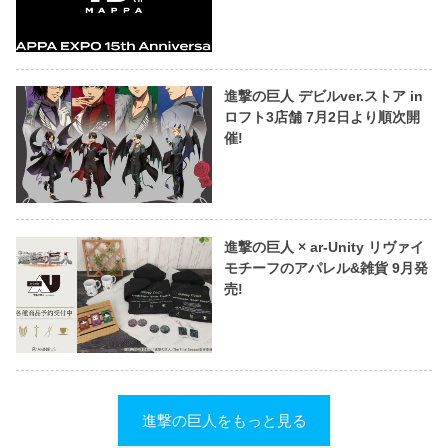
進撃の巨人 デビルver.ストア in
ロフト3店舗 7月2日より順次開
催!
進撃の巨人 × ar-Unity リヴァイ
モチーフのアパレル&雑貨 9月発
売!
進撃の巨人をもっと見る