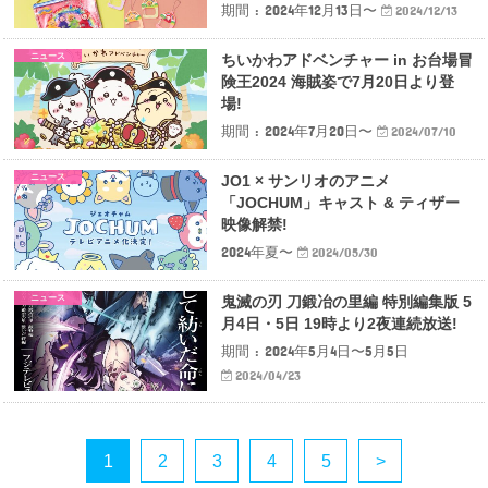
期間 : 2024年12月13日〜
2024/12/13
ニュース
ちいかわアドベンチャー in お台場冒
険王2024 海賊姿で7月20日より登
場!
期間 : 2024年7月20日〜
2024/07/10
ニュース
JO1 × サンリオのアニメ
「JOCHUM」キャスト & ティザー
映像解禁!
2024年夏〜
2024/05/30
ニュース
鬼滅の刃 刀鍛冶の里編 特別編集版 5
月4日・5日 19時より2夜連続放送!
期間 : 2024年5月4日〜5月5日
2024/04/23
1
2
3
4
5
>