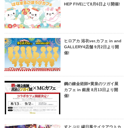
HEP FIVEにて8月6日より開催!
ヒロアカ 浴衣ver.カフェ in and
GALLERY4店舗 9月2日より開
催!
鋼の錬金術師×黄泉のツガイ展
カフェ in 銀座 8月13日より開
催!
すとぷり 縁日風テイクアウトカ