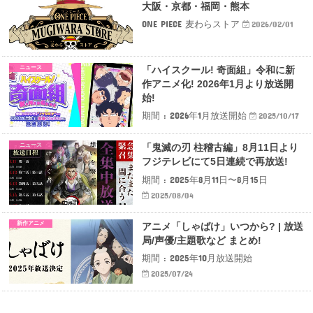
大阪・京都・福岡・熊本
ONE PIECE 麦わらストア
2026/02/01
ニュース
「ハイスクール! 奇面組」令和に新
作アニメ化! 2026年1月より放送開
始!
期間 : 2026年1月放送開始
2025/10/17
ニュース
「鬼滅の刃 柱稽古編」8月11日より
フジテレビにて5日連続で再放送!
期間 : 2025年8月11日〜8月15日
2025/08/04
新作アニメ
アニメ「しゃばけ」いつから? | 放送
局/声優/主題歌など まとめ!
期間 : 2025年10月放送開始
2025/07/24