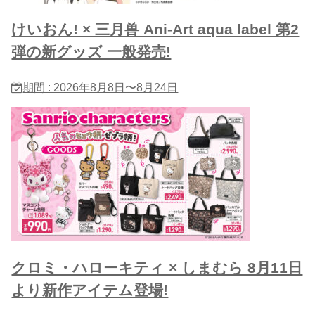
けいおん! × 三月兽 Ani-Art aqua label 第2
弾の新グッズ 一般発売!
期間 : 2026年8月8日〜8月24日
クロミ・ハローキティ × しまむら 8月11日
より新作アイテム登場!