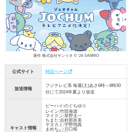
著作 株式会社サンリオ © ’24 SANRIO
公式サイト
特設ページ
フジテレビ系 毎週(土)あさ6時～8時30
放送情報
分にて2024年夏より放送
ピーハイ:のぐちゆり
レイン:竹田海渡
マイクン:草野太一
ちまた:吉村那奈美
ヤヌカミ:宇野翔真
キャスト情報
まめちぃ:川口桜