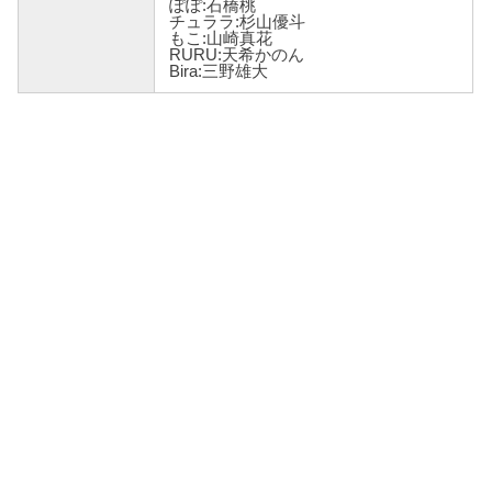
ぽぽ:石橋桃
チュララ:杉山優斗
もこ:山崎真花
RURU:天希かのん
Bira:三野雄大