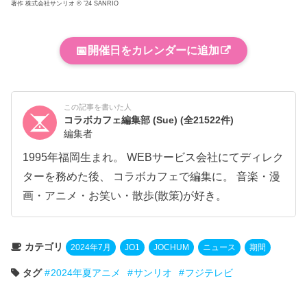
著作 株式会社サンリオ © ’24 SANRIO
📅
開催日をカレンダーに追加
この記事を書いた人
コラボカフェ編集部 (Sue)
(全21522件)
編集者
1995年福岡生まれ。 WEBサービス会社にてディレク
ターを務めた後、 コラボカフェで編集に。 音楽・漫
画・アニメ・お笑い・散歩(散策)が好き。
カテゴリ
2024年7月
JO1
JOCHUM
ニュース
期間
タグ
2024年夏アニメ
サンリオ
フジテレビ