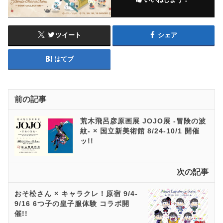
ツイート
シェア
はてブ
前の記事
荒木飛呂彦原画展 JOJO展 -冒険の波
紋- × 国立新美術館 8/24-10/1 開催
ッ!!
次の記事
おそ松さん × キャラクレ！原宿 9/4-
9/16 6つ子の皇子服体験 コラボ開
催!!