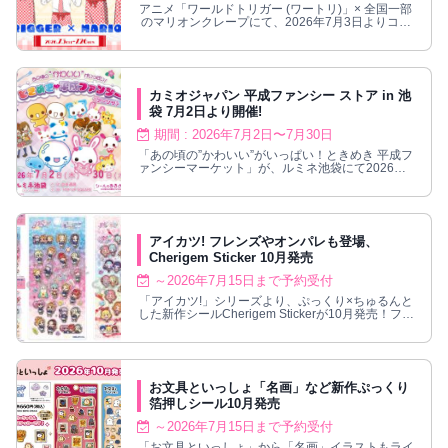
アニメ「ワールドトリガー (ワートリ)」× 全国一部
のマリオンクレープにて、2026年7月3日よりコラ
ボキャンペーン開催!
カミオジャパン 平成ファンシー ストア in 池
袋 7月2日より開催!
期間 : 2026年7月2日〜7月30日
「あの頃の”かわいい”がいっぱい！ときめき 平成フ
ァンシーマーケット」が、ルミネ池袋にて2026年7
月2日〜7月30日まで開催される。
アイカツ! フレンズやオンパレも登場、
Cherigem Sticker 10月発売
～2026年7月15日まで予約受付
「アイカツ!」シリーズより、ぷっくり×ちゅるんと
した新作シールCherigem Stickerが10月発売！フレ
ンズやオンパレードも
お文具といっしょ「名画」など新作ぷっくり
箔押しシール10月発売
～2026年7月15日まで予約受付
「お文具といっしょ」から「名画」イラストもライ