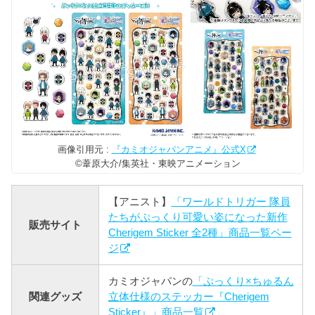
画像引用元 :
『カミオジャパンアニメ』公式X
©葦原大介/集英社・東映アニメーション
【アニスト】
「ワールドトリガー 隊員
たちがぷっくり可愛い姿になった新作
販売サイト
Cherigem Sticker 全2種」商品一覧ペー
ジ
カミオジャパンの
「ぷっくり×ちゅるん
関連グッズ
立体仕様のステッカー『Cherigem
Sticker』」商品一覧