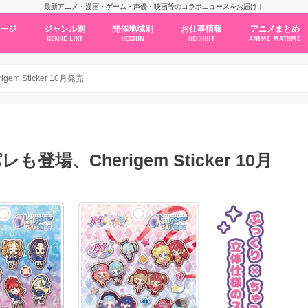
最新アニメ・漫画・ゲーム・声優・映画等のコラボニュースをお届け！
ページ
ジャンル別
開催地域別
お仕事情報
アニメまとめ
GENRE LIST
REGION
RECRUIT
ANIME MATOME
コラボカフェ
常設店舗
ポップアップストア
原画展・展示会
くじ / プライズ / ガチャ
店舗系コラボ
テーマパーク・遊園地
アニメ・漫画の期間限定イベント
グッズ
ファッション
コミック・ムック本
新作アニメ情報
ニュース
池袋
秋葉原
新宿
大阪
福岡
名古屋
カプコン
NSグループ
BENELIC
アニメイト
トランジットホールディングス
モトヤフーズ
TOWER RECORDS
タブリエ・マーケティング
GENDA GiGO Entertainment
 Sticker 10月発売
場、Cherigem Sticker 10月