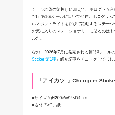
シール本体の箔押しに加えて、ホログラム台紙
ツ!」第1弾シールに続いて健在。ホログラ
いスポットライトを浴びて躍動するステージ
お気に入りのステーショナリーに貼るのはも
ルだ。
なお、2026年7月に発売される第1弾シー
Sticker 第1弾
」紹介記事をチェックしてほし
「アイカツ!」Cherigem Sticke
■サイズ:約H200×W95×D4mm
■素材:PVC、紙