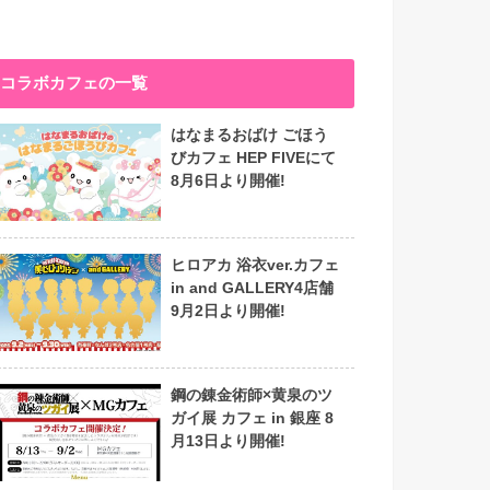
コラボカフェの一覧
はなまるおばけ ごほう
びカフェ HEP FIVEにて
8月6日より開催!
ヒロアカ 浴衣ver.カフェ
in and GALLERY4店舗
9月2日より開催!
鋼の錬金術師×黄泉のツ
ガイ展 カフェ in 銀座 8
月13日より開催!