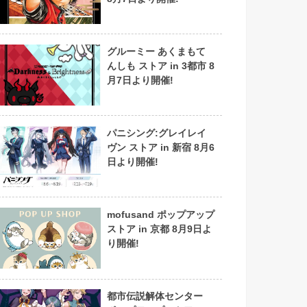
グルーミー あくまもて
んしも ストア in 3都市 8
月7日より開催!
パニシング:グレイレイ
ヴン ストア in 新宿 8月6
日より開催!
mofusand ポップアップ
ストア in 京都 8月9日よ
り開催!
都市伝説解体センター