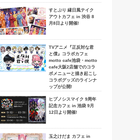
すとぷり 縁日風テイク
アウトカフェ in 渋谷 8
月8日より開催!
TVアニメ『正反対な君
と僕』コラボカフェ
motto cafe池袋・motto
cafe大阪2店舗でのコラ
ボメニューと描き起こし
コラボグッズのラインナ
ップが公開!
ヒプノシスマイク 9周年
記念カフェ in 池袋 9月
12日より開催!
玉之けだま カフェ in