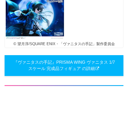
© 望月淳/SQUARE ENIX・「ヴァニタスの手記」製作委員会
『ヴァニタスの手記』PRISMA WING ヴァニタス 1/7
スケール 完成品フィギュア の詳細