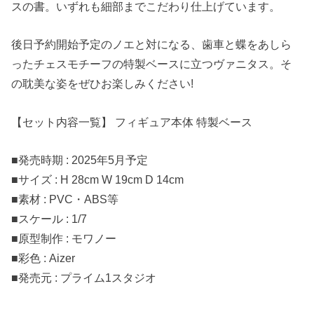
スの書。いずれも細部までこだわり仕上げています。
後日予約開始予定のノエと対になる、歯車と蝶をあしら
ったチェスモチーフの特製ベースに立つヴァニタス。そ
の耽美な姿をぜひお楽しみください!
【セット内容一覧】 フィギュア本体 特製ベース
■発売時期 : 2025年5月予定
■サイズ : H 28cm W 19cm D 14cm
■素材 : PVC・ABS等
■スケール : 1/7
■原型制作 : モワノー
■彩色 : Aizer
■発売元 : プライム1スタジオ