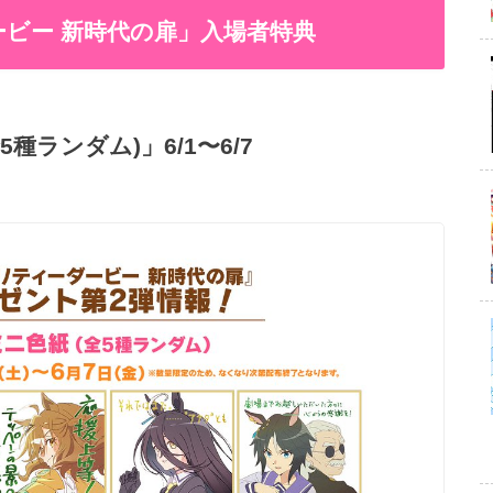
ービー 新時代の扉」入場者特典
種ランダム)」6/1〜6/7