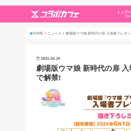
トップ
TOP
HOME
ニュース
劇場版ウマ娘 新時代の扉 入場者プレゼン
2024.05.29
劇場版ウマ娘 新時代の扉 
で解禁!