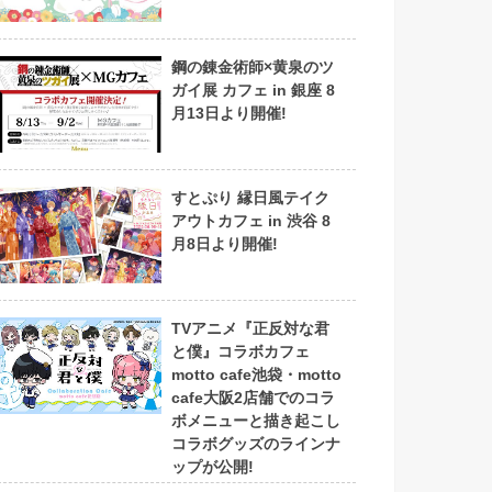
鋼の錬金術師×黄泉のツ
ガイ展 カフェ in 銀座 8
月13日より開催!
すとぷり 縁日風テイク
アウトカフェ in 渋谷 8
月8日より開催!
TVアニメ『正反対な君
と僕』コラボカフェ
motto cafe池袋・motto
cafe大阪2店舗でのコラ
ボメニューと描き起こし
コラボグッズのラインナ
ップが公開!