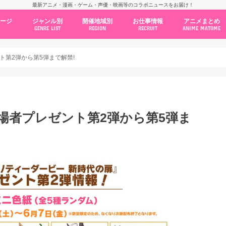
最新アニメ・漫画・ゲーム・声優・映画等のコラボニュースをお届け！
ページ
ジャンル別
開催地域別
お仕事情報
アニメまとめ
GENRE LIST
REGION
RECRUIT
ANIME MATOME
コラボカフェ
常設店舗
ポップアップストア
原画展・展示会
くじ / プライズ / ガチャ
店舗系コラボ
テーマパーク・遊園地
アニメ・漫画の期間限定イベント
グッズ
ファッション
コミック・ムック本
新作アニメ情報
ニュース
池袋
秋葉原
新宿
大阪
福岡
名古屋
カプコン
NSグループ
BENELIC
アニメイト
トランジットホールディングス
モトヤフーズ
TOWER RECORDS
タブリエ・マーケティング
GENDA GiGO Entertainment
ト第2弾から第5弾まで解禁!
入場者プレゼント第2弾から第5弾ま