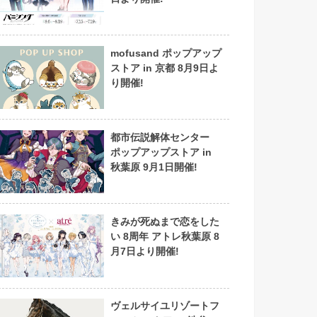
mofusand ポップアップ
ストア in 京都 8月9日よ
り開催!
都市伝説解体センター
ポップアップストア in
秋葉原 9月1日開催!
きみが死ぬまで恋をした
い 8周年 アトレ秋葉原 8
月7日より開催!
ヴェルサイユリゾートフ