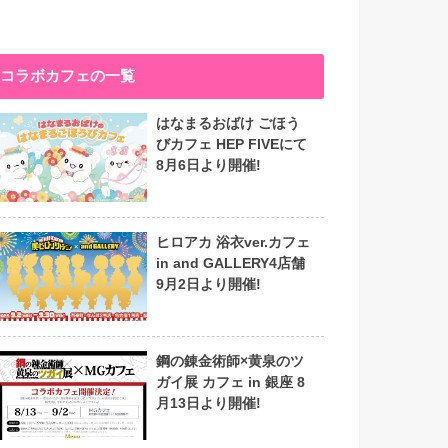
コラボカフェの一覧
はなまるおばけ ごほう
びカフェ HEP FIVEにて
8月6日より開催!
ヒロアカ 浴衣ver.カフェ
in and GALLERY4店舗
9月2日より開催!
鋼の錬金術師×黄泉のツ
ガイ展 カフェ in 銀座 8
月13日より開催!