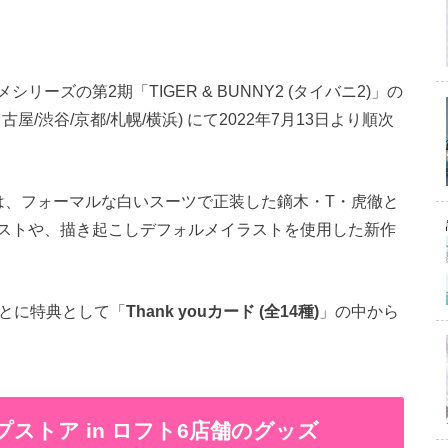
ズの第2期「TIGER & BUNNY2 (タイバニ2)」の
屋/渋谷/京都/札幌/横浜) にて2022年7月13日より順次
は、フォーマルな白いスーツで正装した鏑木・T・虎徹と
ラストや、描き起こしデフォルメイラストを使用した新作
ごとに特典として「
Thank youカード (全14種)
」の中から
アップストア in ロフト6店舗のグッズ