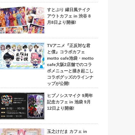
すとぷり 縁日風テイク
アウトカフェ in 渋谷 8
月8日より開催!
TVアニメ『正反対な君
と僕』コラボカフェ
motto cafe池袋・motto
cafe大阪2店舗でのコラ
ボメニューと描き起こし
コラボグッズのラインナ
ップが公開!
ヒプノシスマイク 9周年
記念カフェ in 池袋 9月
12日より開催!
玉之けだま カフェ in