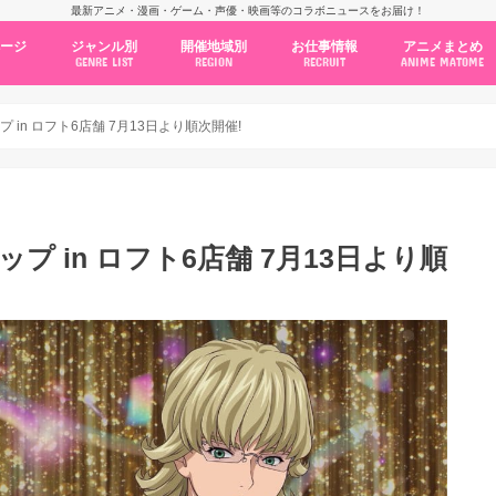
最新アニメ・漫画・ゲーム・声優・映画等のコラボニュースをお届け！
ページ
ジャンル別
開催地域別
お仕事情報
アニメまとめ
GENRE LIST
REGION
RECRUIT
ANIME MATOME
コラボカフェ
常設店舗
ポップアップストア
原画展・展示会
くじ / プライズ / ガチャ
店舗系コラボ
テーマパーク・遊園地
アニメ・漫画の期間限定イベント
グッズ
ファッション
コミック・ムック本
新作アニメ情報
ニュース
池袋
秋葉原
新宿
大阪
福岡
名古屋
カプコン
NSグループ
BENELIC
アニメイト
トランジットホールディングス
モトヤフーズ
TOWER RECORDS
タブリエ・マーケティング
GENDA GiGO Entertainment
アップ in ロフト6店舗 7月13日より順次開催!
プアップ in ロフト6店舗 7月13日より順