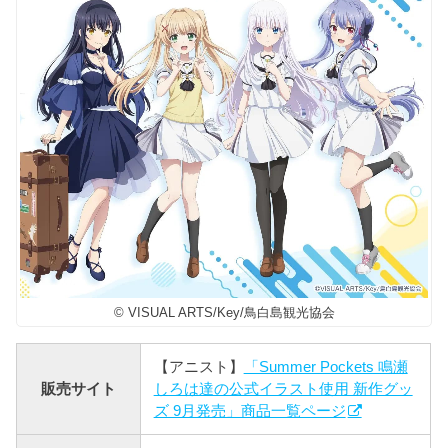
© VISUAL ARTS/Key/鳥白島観光協会
【アニスト】
「Summer Pockets 鳴瀬
販売サイト
しろは達の公式イラスト使用 新作グッ
ズ 9月発売」商品一覧ページ