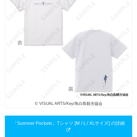
© VISUAL ARTS/Key/鳥白島観光協会
「Summer Pockets」Tシャツ [M / L / XLサイズ] の詳細