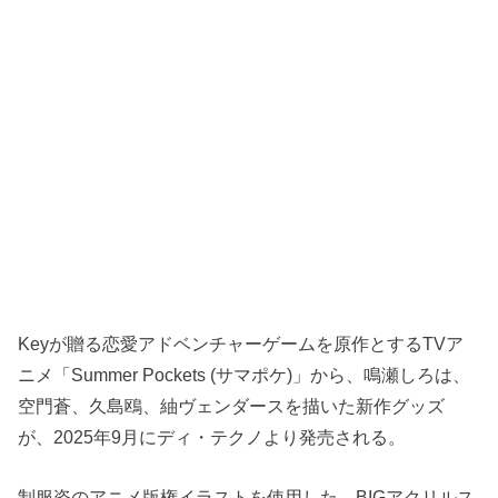
Keyが贈る恋愛アドベンチャーゲームを原作とするTVア
ニメ「Summer Pockets (サマポケ)」から、鳴瀬しろは、
空門蒼、久島鴎、紬ヴェンダースを描いた新作グッズ
が、2025年9月にディ・テクノより発売される。
制服姿のアニメ版権イラストを使用した、BIGアクリルス