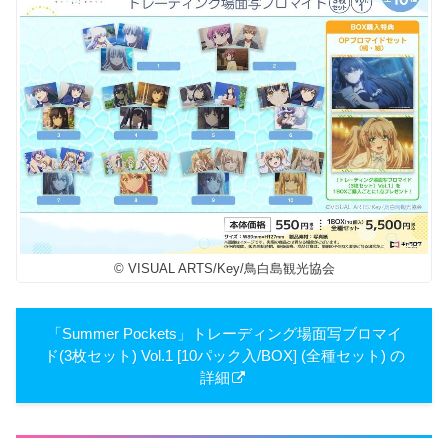
© VISUAL ARTS/Key/鳥白島観光協会
「Summer Pockets」トレーディング場面写ブロマイ
ド(3枚セット) Vol.1 [10パック入/BOX] (全種セット) の
詳細