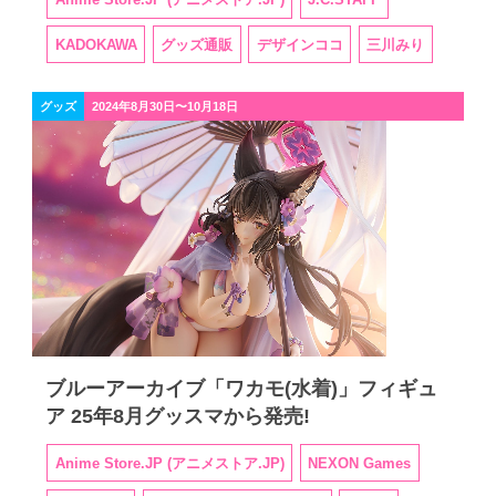
KADOKAWA
グッズ通販
デザインココ
三川みり
グッズ
2024年8月30日〜10月18日
ブルーアーカイブ「ワカモ(水着)」フィギュ
ア 25年8月グッスマから発売!
Anime Store.JP (アニメストア.JP)
NEXON Games