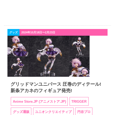
グッズ
2024年10月18日〜2月23日
グリッドマンユニバース 圧巻のディテール!
新条アカネのフィギュア発売!
Anime Store.JP (アニメストア.JP)
TRIGGER
グッズ通販
ユニオンクリエイティブ
円谷プロ