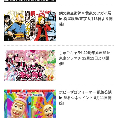
鋼の錬金術師 × 黄泉のツガイ展
in 松屋銀座/東京 8月13日より開
催!
しゅごキャラ! 20周年原画展 in
東京ソラマチ 12月12日より開
催!
ポピーザぱフォーマー 凱旋公演
in 渋谷シネクイント 8月11日開
始!