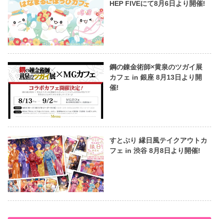
HEP FIVEにて8月6日より開催!
鋼の錬金術師×黄泉のツガイ展
カフェ in 銀座 8月13日より開
催!
すとぷり 縁日風テイクアウトカ
フェ in 渋谷 8月8日より開催!