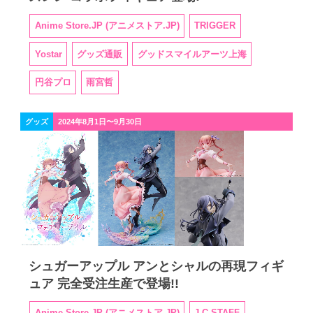
Anime Store.JP (アニメストア.JP)
TRIGGER
Yostar
グッズ通販
グッドスマイルアーツ上海
円谷プロ
雨宮哲
グッズ
2024年8月1日〜9月30日
シュガーアップル アンとシャルの再現フィギ
ュア 完全受注生産で登場!!
Anime Store.JP (アニメストア.JP)
J.C.STAFF