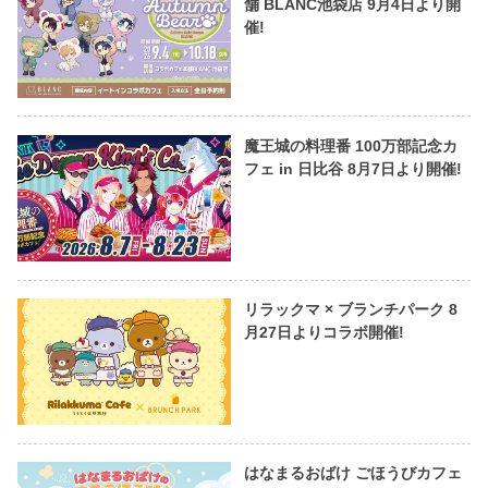
舗 BLANC池袋店 9月4日より開
催!
魔王城の料理番 100万部記念カ
フェ in 日比谷 8月7日より開催!
リラックマ × ブランチパーク 8
月27日よりコラボ開催!
はなまるおばけ ごほうびカフェ