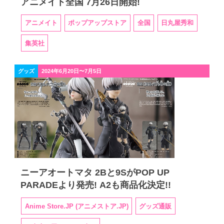
アニメイト全国 7月26日開始!
アニメイト
ポップアップストア
全国
日丸屋秀和
集英社
グッズ
2024年6月20日〜7月5日
ニーアオートマタ 2Bと9SがPOP UP
PARADEより発売! A2も商品化決定!!
Anime Store.JP (アニメストア.JP)
グッズ通販