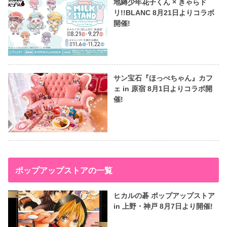
地縛少年花子くん × きゃらド
リ!!BLANC 8月21日よりコラボ
開催!
サン宝石『ほっぺちゃん』カフ
ェ in 原宿 8月1日よりコラボ開
催!
ポップアップストアの一覧
ヒカルの碁 ポップアップストア
in 上野・神戸 8月7日より開催!