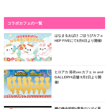
コラボカフェの一覧
はなまるおばけ ごほうびカフェ
HEP FIVEにて8月6日より開催!
ヒロアカ 浴衣ver.カフェ in and
GALLERY4店舗 9月2日より開
催!
鋼の錬金術師×黄泉のツガイ展