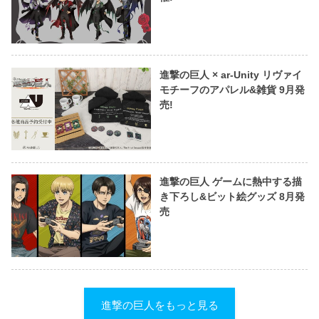
進撃の巨人 × ar-Unity リヴァイ
モチーフのアパレル&雑貨 9月発
売!
進撃の巨人 ゲームに熱中する描
き下ろし&ビット絵グッズ 8月発
売
進撃の巨人をもっと見る