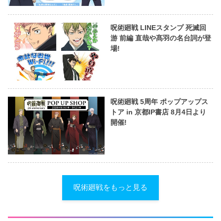
呪術廻戦 LINEスタンプ 死滅回
游 前編 直哉や髙羽の名台詞が登
場!
呪術廻戦 5周年 ポップアップス
トア in 京都IP書店 8月4日より
開催!
呪術廻戦をもっと見る