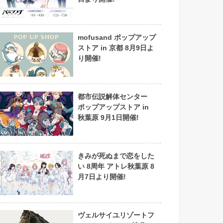
mofusand ポップアップ
ストア in 京都 8月9日よ
り開催!
都市伝説解体センター
ポップアップストア in
秋葉原 9月1日開催!
きみが死ぬまで恋をした
い 8周年 アトレ秋葉原 8
月7日より開催!
ヴェルサイユリゾートフ