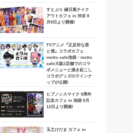
すとぷり 縁日風テイク
アウトカフェ in 渋谷 8
月8日より開催!
TVアニメ『正反対な君
と僕』コラボカフェ
motto cafe池袋・motto
cafe大阪2店舗でのコラ
ボメニューと描き起こし
コラボグッズのラインナ
ップが公開!
ヒプノシスマイク 9周年
記念カフェ in 池袋 9月
12日より開催!
玉之けだま カフェ in