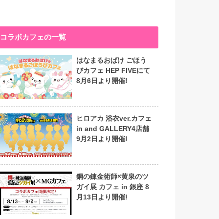
コラボカフェの一覧
はなまるおばけ ごほう
びカフェ HEP FIVEにて
8月6日より開催!
ヒロアカ 浴衣ver.カフェ
in and GALLERY4店舗
9月2日より開催!
鋼の錬金術師×黄泉のツ
ガイ展 カフェ in 銀座 8
月13日より開催!