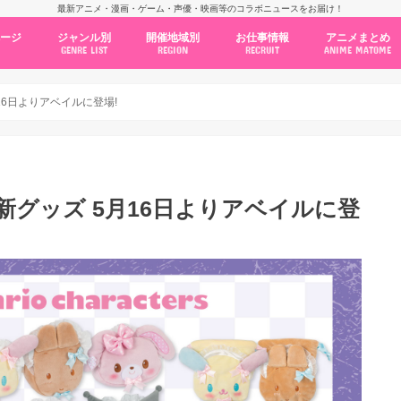
最新アニメ・漫画・ゲーム・声優・映画等のコラボニュースをお届け！
ページ
ジャンル別
開催地域別
お仕事情報
アニメまとめ
GENRE LIST
REGION
RECRUIT
ANIME MATOME
コラボカフェ
常設店舗
ポップアップストア
原画展・展示会
くじ / プライズ / ガチャ
店舗系コラボ
テーマパーク・遊園地
アニメ・漫画の期間限定イベント
グッズ
ファッション
コミック・ムック本
新作アニメ情報
ニュース
池袋
秋葉原
新宿
大阪
福岡
名古屋
カプコン
NSグループ
BENELIC
アニメイト
トランジットホールディングス
モトヤフーズ
TOWER RECORDS
タブリエ・マーケティング
GENDA GiGO Entertainment
16日よりアベイルに登場!
新グッズ 5月16日よりアベイルに登