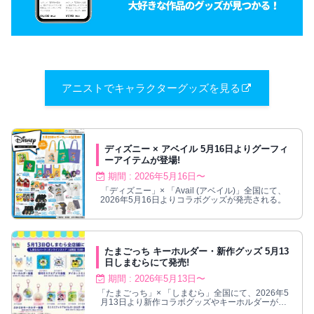
アニストでキャラクターグッズを見る
ディズニー × アベイル 5月16日よりグーフィ
ーアイテムが登場!
期間 : 2026年5月16日〜
「ディズニー」× 「Avail (アベイル)」全国にて、
2026年5月16日よりコラボグッズが発売される。
たまごっち キーホルダー・新作グッズ 5月13
日しまむらにて発売!
期間 : 2026年5月13日〜
「たまごっち」× 「しまむら」全国にて、2026年5
月13日より新作コラボグッズやキーホルダーが発
売！