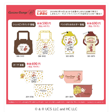
© & ® UCS LLC and HC LLC