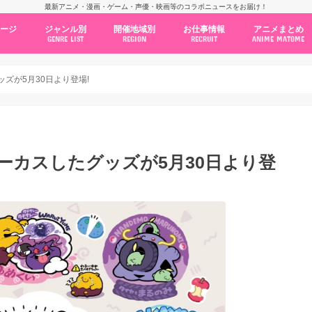
最新アニメ・漫画・ゲーム・声優・映画等のコラボニュースをお届け！
ページ
ジャンル別
開催地域別
お仕事情報
アニメまとめ
GENRE LIST
REGION
RECRUIT
ANIME MATOME
コラボカフェ
常設店舗
ポップアップストア
原画展・展示会
くじ / プライズ / ガチャ
店舗系コラボ
テーマパーク・遊園地
アニメ・漫画の期間限定イベント
グッズ
ファッション
コミック・ムック本
新作アニメ情報
ニュース
池袋
秋葉原
新宿
大阪
福岡
名古屋
カプコン
NSグループ
BENELIC
アニメイト
トランジットホールディングス
モトヤフーズ
TOWER RECORDS
タブリエ・マーケティング
GENDA GiGO Entertainment
ズが5月30日より登場!
ーカスしたグッズが5月30日より登