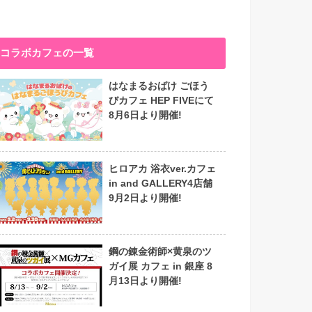
コラボカフェの一覧
はなまるおばけ ごほう
びカフェ HEP FIVEにて
8月6日より開催!
ヒロアカ 浴衣ver.カフェ
in and GALLERY4店舗
9月2日より開催!
鋼の錬金術師×黄泉のツ
ガイ展 カフェ in 銀座 8
月13日より開催!