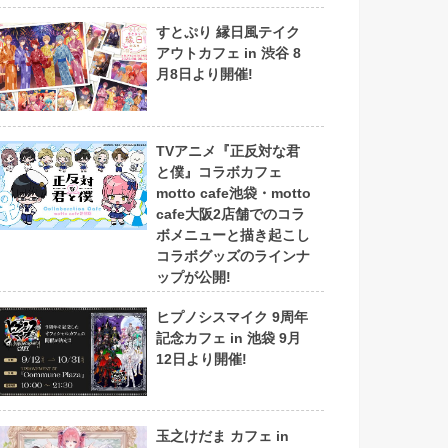
すとぷり 縁日風テイク
アウトカフェ in 渋谷 8
月8日より開催!
TVアニメ『正反対な君
と僕』コラボカフェ
motto cafe池袋・motto
cafe大阪2店舗でのコラ
ボメニューと描き起こし
コラボグッズのラインナ
ップが公開!
ヒプノシスマイク 9周年
記念カフェ in 池袋 9月
12日より開催!
玉之けだま カフェ in