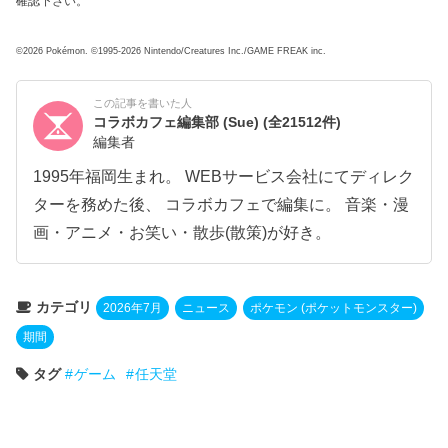
確認下さい。
©2026 Pokémon. ©1995-2026 Nintendo/Creatures Inc./GAME FREAK inc.
この記事を書いた人
コラボカフェ編集部 (Sue)
(全21512件)
編集者
1995年福岡生まれ。 WEBサービス会社にてディレク
ターを務めた後、 コラボカフェで編集に。 音楽・漫
画・アニメ・お笑い・散歩(散策)が好き。
カテゴリ
2026年7月
ニュース
ポケモン (ポケットモンスター)
期間
タグ
ゲーム
任天堂