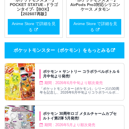
POCKET STATUE -ドラゴ
AirPods Pro3対応シリコン
ンタイプ-【BOX】
ケース メタモン
【202607再販】
Anime Store で詳細を見
Anime Store で詳細を見
る
る
ポケットモンスター（ポケモン）をもっとみる
ポケモン × サントリー コラボラベルボトル 6
月中旬より発売!
期間 : 2026年6月中旬より順次発売
「ポケットモンスター (ポケモン)」シリーズの30周
年を記念し、2026年6月中旬よりコラボラベルボト
ル全8種が順次発売!
ポケモン 30周年ロゴ メタルチャームカプセ
ルトイ第2弾 5月発売!
期間 : 2026年5月より順次発売