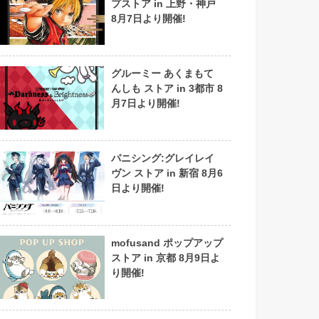
プストア in 上野・神戸
8月7日より開催!
グルーミー あくまもて
んしも ストア in 3都市 8
月7日より開催!
パニシング:グレイレイ
ヴン ストア in 新宿 8月6
日より開催!
mofusand ポップアップ
ストア in 京都 8月9日よ
り開催!