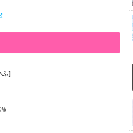
いふ]
店舗