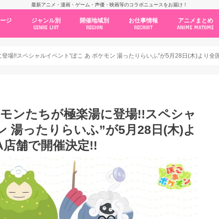
最新アニメ・漫画・ゲーム・声優・映画等のコラボニュースをお届け！
ページ
ジャンル別
開催地域別
お仕事情報
アニメまとめ
GENRE LIST
REGION
RECRUIT
ANIME MATOME
コラボカフェ
常設店舗
ポップアップストア
原画展・展示会
くじ / プライズ / ガチャ
店舗系コラボ
テーマパーク・遊園地
アニメ・漫画の期間限定イベント
グッズ
ファッション
コミック・ムック本
新作アニメ情報
ニュース
池袋
秋葉原
新宿
大阪
福岡
名古屋
カプコン
NSグループ
BENELIC
アニメイト
トランジットホールディングス
モトヤフーズ
TOWER RECORDS
タブリエ・マーケティング
GENDA GiGO Entertainment
場!!スペシャルイベント“ぽこ あ ポケモン 湯ったりらいふ”が5月28日(木)より全国の
ケモンたちが極楽湯に登場!!スペシャ
 湯ったりらいふ”が5月28日(木)よ
A店舗で開催決定!!