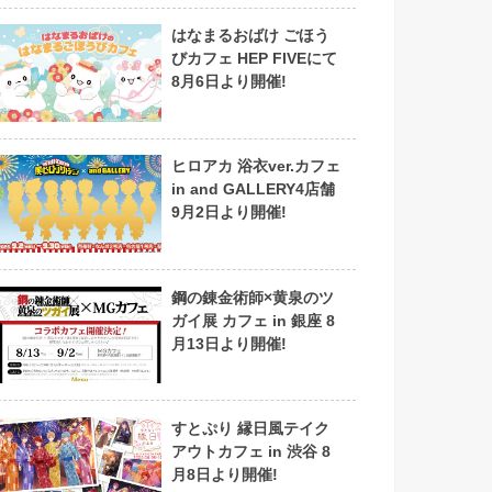
はなまるおばけ ごほう
びカフェ HEP FIVEにて
8月6日より開催!
ヒロアカ 浴衣ver.カフェ
in and GALLERY4店舗
9月2日より開催!
鋼の錬金術師×黄泉のツ
ガイ展 カフェ in 銀座 8
月13日より開催!
すとぷり 縁日風テイク
アウトカフェ in 渋谷 8
月8日より開催!