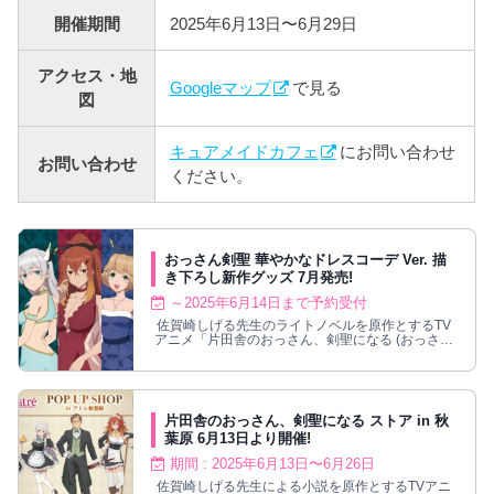
開催期間
2025年6月13日〜6月29日
アクセス・地
Googleマップ
で見る
図
キュアメイドカフェ
にお問い合わせ
お問い合わせ
ください。
おっさん剣聖 華やかなドレスコーデ Ver. 描
き下ろし新作グッズ 7月発売!
～2025年6月14日まで予約受付
佐賀崎しげる先生のライトノベルを原作とするTV
アニメ「片田舎のおっさん、剣聖になる (おっさん
剣聖)」から、描き下ろしドレスコーデ Ver.イラス
トを使用した新作グッズが、2025年7月に発売され
る。華やかな正装姿のベリルとアリューシア、スレ
ナ、クルニ、フィッセルたちが、アクリルスタンド
やクリアファイルに登場。
片田舎のおっさん、剣聖になる ストア in 秋
葉原 6月13日より開催!
期間 : 2025年6月13日〜6月26日
佐賀崎しげる先生による小説を原作とするTVアニ