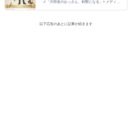
メ「片田舎のおっさん、剣聖になる」× メディコ
ス・エンタテインメントのポップアップストアが、
アトレ秋葉原にて2025年6月13日〜6月26日まで開
催される。従者の衣装に身を包む描き下ろしイラス
トを使用した新作グッズが多数ラインナップ!
以下広告のあとに記事が続きます