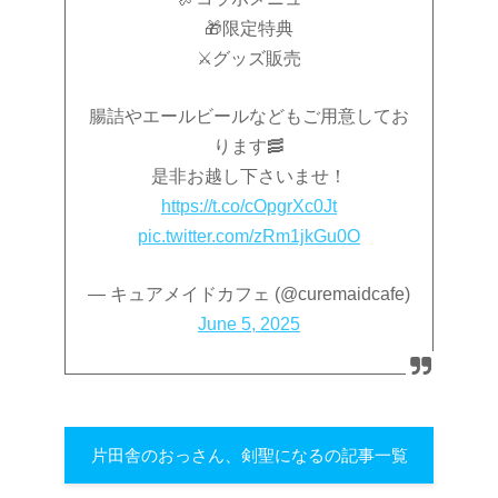
🎁限定特典
⚔️グッズ販売
腸詰やエールビールなどもご用意してお
ります🥓
是非お越し下さいませ！
https://t.co/cOpgrXc0Jt
pic.twitter.com/zRm1jkGu0O
— キュアメイドカフェ (@curemaidcafe)
June 5, 2025
片田舎のおっさん、剣聖になるの記事一覧