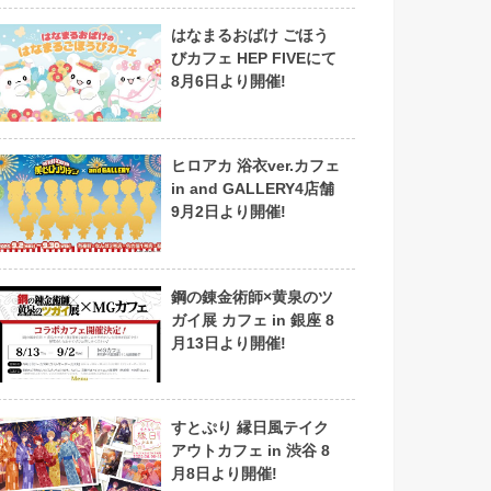
はなまるおばけ ごほう
びカフェ HEP FIVEにて
8月6日より開催!
ヒロアカ 浴衣ver.カフェ
in and GALLERY4店舗
9月2日より開催!
鋼の錬金術師×黄泉のツ
ガイ展 カフェ in 銀座 8
月13日より開催!
すとぷり 縁日風テイク
アウトカフェ in 渋谷 8
月8日より開催!