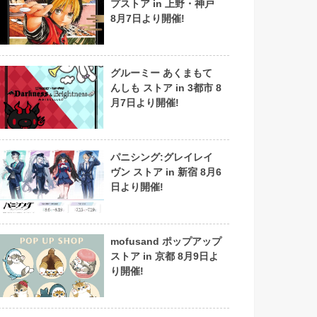
プストア in 上野・神戸
8月7日より開催!
グルーミー あくまもて
んしも ストア in 3都市 8
月7日より開催!
パニシング:グレイレイ
ヴン ストア in 新宿 8月6
日より開催!
mofusand ポップアップ
ストア in 京都 8月9日よ
り開催!