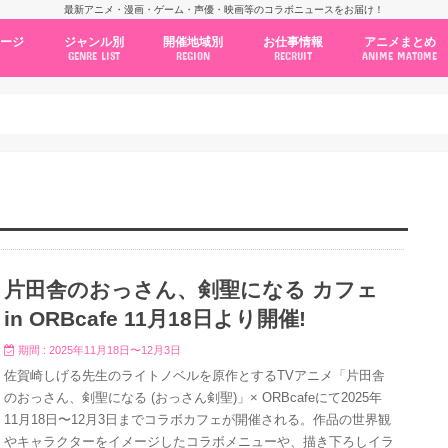
最新アニメ・漫画・ゲーム・声優・映画等のコラボニュースをお届け！
ページ
ジャンル別
開催地域別
お仕事情報
アニメまとめ
GENRE LIST
REGION
RECRUIT
ANIME MATOME
コラボカフェ
常設店舗
ポップアップストア
原画展・展示会
くじ / プライズ / ガチャ
店舗系コラボ
テーマパーク・遊園地
アニメ・漫画の期間限定イベント
グッズ
ファッション
コミック・ムック本
新作アニメ情報
ニュース
池袋
秋葉原
新宿
大阪
福岡
名古屋
カプコン
NSグループ
BENELIC
アニメイト
トランジットホールディングス
モトヤフーズ
TOWER RECORDS
タブリエ・マーケティング
GENDA GiGO Entertainment
片田舎のおっさん、剣聖になる カフェ
in ORBcafe 11月18日より開催!
期間 : 2025年11月18日〜12月3日
佐賀崎しげる先生のライトノベルを原作とするTVアニメ「片田舎
のおっさん、剣聖になる (おっさん剣聖)」× ORBcafeにて2025年
11月18日〜12月3日までコラボカフェが開催される。作品の世界観
やキャラクターをイメージしたコラボメニューや、描き下ろしイラ