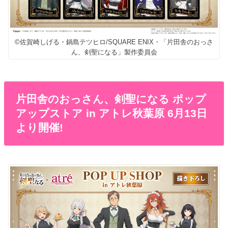
©佐賀崎しげる・鍋島テツヒロ/SQUARE ENIX・「片田舎のおっさ
ん、剣聖になる」製作委員会
片田舎のおっさん、剣聖になる ポップ
アップストア in アトレ秋葉原 6月13日
より開催!