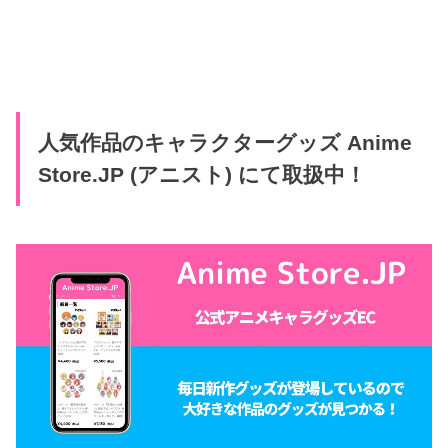
人気作品のキャラクターグッズ Anime
Store.JP (アニスト) にて取扱中！