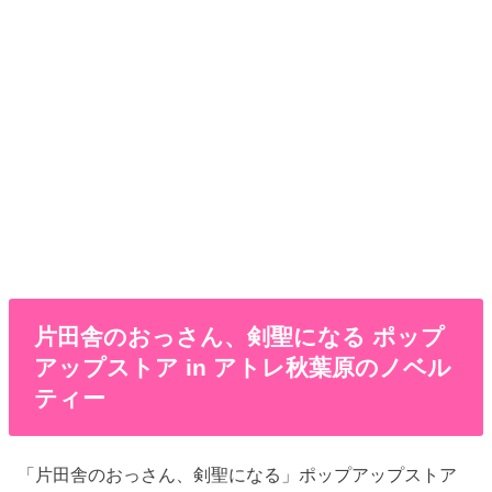
片田舎のおっさん、剣聖になる ポップ
アップストア in アトレ秋葉原のノベル
ティー
「片田舎のおっさん、剣聖になる」ポップアップストア