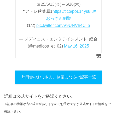
📅25/6/13(金)～6/26(木)
📍アトレ秋葉原1
https://t.co/poL14ys8l8
#
おっさん剣聖
(1/2)
pic.twitter.com/V9UNVh4CTa
— メディコス・エンタテインメント_総合
(@medicos_et_02)
May 16, 2025
片田舎のおっさん、剣聖になるの記事一覧
詳細は公式サイトをご確認ください。
※記事の情報が古い場合がありますのでお手数ですが公式サイトの情報をご
確認下さい。