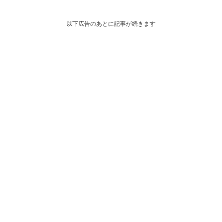
以下広告のあとに記事が続きます