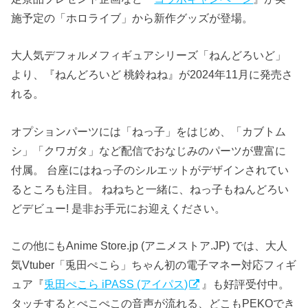
施予定の「ホロライブ」から新作グッズが登場。
大人気デフォルメフィギュアシリーズ「ねんどろいど」
より、『ねんどろいど 桃鈴ねね』が2024年11月に発売さ
れる。
オプションパーツには「ねっ子」をはじめ、「カブトム
シ」「クワガタ」など配信でおなじみのパーツが豊富に
付属。 台座にはねっ子のシルエットがデザインされてい
るところも注目。 ねねちと一緒に、ねっ子もねんどろい
どデビュー! 是非お手元にお迎えください。
この他にもAnime Store.jp (アニメストア.JP) では、大人
気Vtuber「兎田ぺこら」ちゃん初の電子マネー対応フィギ
ュア『
兎田ぺこら iPASS (アイパス)
』も好評受付中。
タッチするとぺこぺこの音声が流れる、どこもPEKOでき