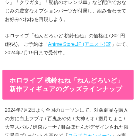
シ」「クワガタ」「配信のオレンジ車」など配信でおな
じみの豊富なオプションパーツが付属し、組み合わせて
お好みのねねを再現しよう。
ホロライブ「ねんどろいど 桃鈴ねね」の価格は7,801円
(税込)。 ご予約は「
Anime Store.JP (アニスト)
」にて、
2024年7月19日まで受付中。
ホロライブ 桃鈴ねね「ねんどろいど」
新作フィギュアのグッズラインナップ
2024年7月2日より全国のローソンにて、対象商品を購入
の方に白上フブキ / 百鬼あやめ / 大神ミオ / 癒月ちょこ /
大空スバル / 姫森ルーナ / 獅白ぼたんがデザインされた限
定景品プレゼント企画など『
コラボキャンペーン
』が実